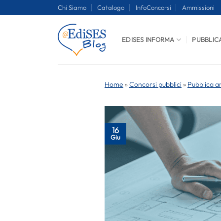
Salta
Chi Siamo
Catalogo
InfoConcorsi
Ammissioni
ai
contenuti
EDISES INFORMA
PUBBLIC
Home
»
Concorsi pubblici
»
Pubblica a
16
Giu