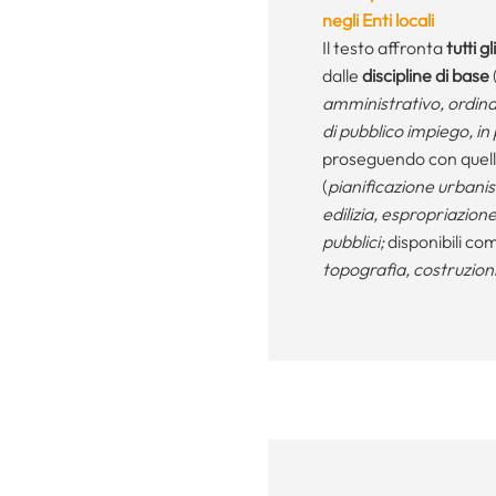
negli Enti locali
Il testo affronta
tutti 
dalle
discipline di base
amministrativo, ordinam
di pubblico impiego, in 
proseguendo con quel
(
pianificazione urbanis
edilizia, espropriazione
pubblici;
disponibili co
topografia, costruzioni