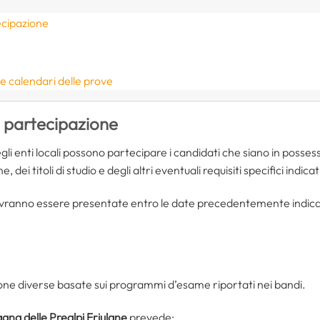
ecipazione
e calendari delle prove
i partecipazione
gli enti locali possono partecipare i candidati che siano in posses
, dei titoli di studio e degli altri eventuali requisiti specifici indicat
ranno essere presentate entro le date precedentemente indicat
ione diverse basate sui programmi d’esame riportati nei bandi.
na delle Prealpi Friulane
prevede: