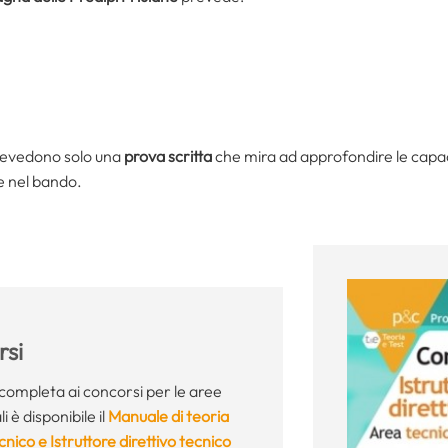
 prevedono solo una
prova scritta
che mira ad approfondire le capaci
e nel bando.
si
completa ai concorsi per le aree
i è disponibile il
Manuale di teoria
cnico e Istruttore direttivo tecnico