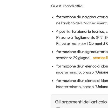
Questi i bandi attivi:
formazione di una graduatoria
nell’ambito del PNRR ed eventu
4 posti
di
funzionario tecnico
, 
Pinzano al Tagliamento
(PN), il
Forze armate per i
Comuni di 
formazione di una graduatoria
scadenza 29 giugno –
scarica i
formazione di un elenco di idon
indeterminato, presso l’
Unione
formazione di un elenco di idon
indeterminato, presso l’
Unione
Gli argomenti dell'articolo