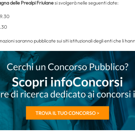
na delle Prealpi Friulane
si svolgerà nelle seguenti date:
 9.30
9.30
rmazioni saranno pubblicate sui siti istituzionali degli enti che li hann