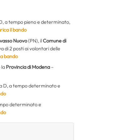
 D, a tempo pieno e determinato,
rica il bando
vasso Nuovo
(PN), il
Comune di
 di 2 posti ai volontari delle
ca bando
 la
Provincia di Modena
–
ia D, a tempo determinato e
ndo
tempo determinato e
ndo