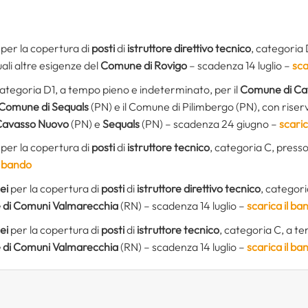
per la copertura di
posti
di
istruttore direttivo tecnico
, categoria
ali altre esigenze del
Comune di Rovigo
– scadenza 14 luglio –
sca
categoria D1, a tempo pieno e indeterminato, per il
Comune di Ca
Comune di Sequals
(PN) e il Comune di Pilimbergo (PN), con riserva
Cavasso Nuovo
(PN) e
Sequals
(PN) – scadenza 24 giugno –
scari
per la copertura di
posti
di
istruttore tecnico
, categoria C, presso
l bando
ei
per la copertura di
posti
di
istruttore direttivo tecnico
, categor
 di Comuni Valmarecchia
(RN) – scadenza 14 luglio –
scarica il ba
ei
per la copertura di
posti
di
istruttore tecnico
, categoria C, a 
 di Comuni Valmarecchia
(RN) – scadenza 14 luglio –
scarica il ba