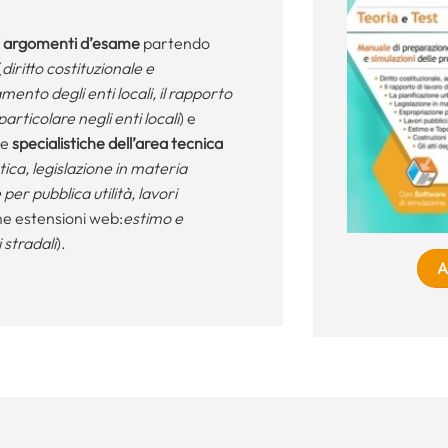
gli argomenti d’esame
partendo
(
diritto costituzionale e
ento degli enti locali, il rapporto
particolare negli enti locali
) e
le
specialistiche dell’area tecnica
tica, legislazione in materia
 per pubblica utilità, lavori
me estensioni web:
estimo e
 stradali
).
A