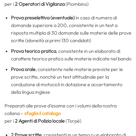
per i
2 Operatori di Vigilanza
(Piombino)
Prova preselettiva (eventuale)
in caso di numero di
domande superiore a 200, consistente in un test a
risposta multipla di 30 domande sulle materie delle prove
scritte (idoneità ai primi 130 candidati)
Prova teorico pratica
, consistente in un elaborato di
carattere teorico pratico sulle materie indicate nel bando
Prova orale
, consistente nelle materie previste per le
prove scritte, nonché un test attitudinale per la
conduzione di motocicli in dotazione e accertamento
della lingua inglese
Preparati alle prove d’esame con i volumi della nostra
collana –
sfoglia il catalogo
per i
2 Agenti di Polizia locale
(Torpé)
2 Prove scritte
, consistenti in un tema o un elaborato di