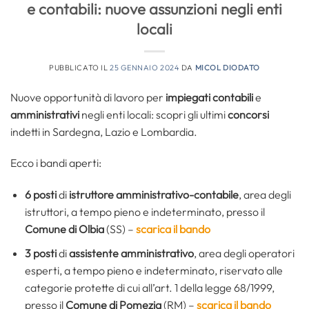
e contabili: nuove assunzioni negli enti
locali
PUBBLICATO IL
25 GENNAIO 2024
DA
MICOL DIODATO
Nuove opportunità di lavoro per
impiegati contabili
e
amministrativi
negli enti locali: scopri gli ultimi
concorsi
indetti in Sardegna, Lazio e Lombardia.
Ecco i bandi aperti:
6 posti
di
istruttore amministrativo-contabile
, area degli
istruttori, a tempo pieno e indeterminato, presso il
Comune di Olbia
(SS) –
scarica il bando
3 posti
di
assistente amministrativo
, area degli operatori
esperti, a tempo pieno e indeterminato, riservato alle
categorie protette di cui all’art. 1 della legge 68/1999,
presso il
Comune di Pomezia
(RM) –
scarica il bando