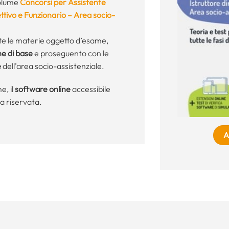
 volume
Concorsi per Assistente
rettivo e Funzionario – Area socio-
tte le materie oggetto d’esame,
ine di base
e proseguento con le
e
dell’area socio-assistenziale.
e, il
software online
accessibile
a riservata.
A