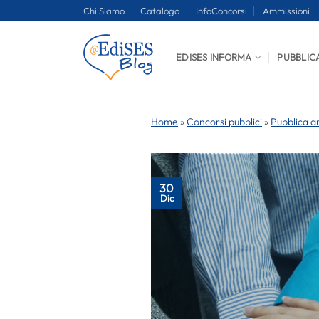
Salta
Chi Siamo
Catalogo
InfoConcorsi
Ammissioni
ai
contenuti
EDISES INFORMA
PUBBLIC
Home
»
Concorsi pubblici
»
Pubblica a
30
Dic