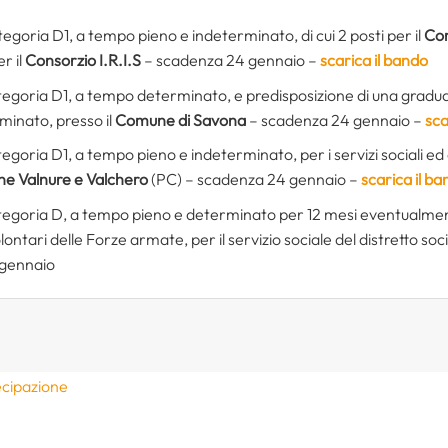
tegoria D1, a tempo pieno e indeterminato, di cui 2 posti per il
Com
r il
Consorzio I.R.I.S
– scadenza 24 gennaio –
scarica il bando
tegoria D1, a tempo determinato, e predisposizione di una graduat
minato, presso il
Comune di Savona
– scadenza 24 gennaio –
sca
tegoria D1, a tempo pieno e indeterminato, per i servizi sociali ed
ne Valnure e Valchero
(PC) – scadenza 24 gennaio –
scarica il b
tegoria D, a tempo pieno e determinato per 12 mesi eventualmente
lontari delle Forze armate, per il servizio sociale del distretto so
 gennaio
ecipazione