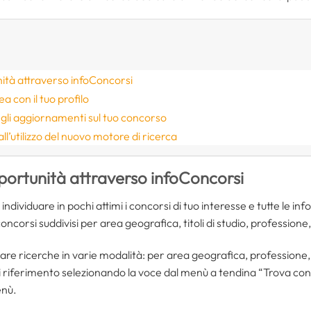
ità attraverso infoConcorsi
a con il tuo profilo
i gli aggiornamenti sul tuo concorso
ll’utilizzo del nuovo motore di ricerca
portunità attraverso infoConcorsi
ndividuare in pochi attimi i concorsi di tuo interesse e tutte le inf
re concorsi suddivisi per area geografica, titoli di studio, professio
are ricerche in varie modalità: per area geografica, professione, 
di riferimento selezionando la voce dal menù a tendina “Trova co
enù.