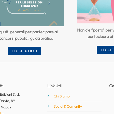
Non c’è “posto” per ve
uisiti generali per partecipare ai
partecipare ai 
concorsi pubblici: guida pratica
LEGGI 
LEGGI TUTTO
ti
Link Utili
Ce
dizioni S.r.l.
Chi Siamo
Dante, 89
Social & Comunity
 Napoli
t
-