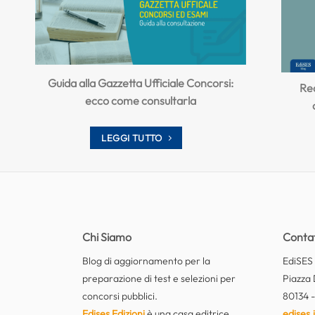
Guida alla Gazzetta Ufficiale Concorsi:
Req
ecco come consultarla
LEGGI TUTTO
Chi Siamo
Contat
Blog di aggiornamento per la
EdiSES E
preparazione di test e selezioni per
Piazza 
concorsi pubblici.
80134 -
Edises Edizioni
è una casa editrice
edises.i