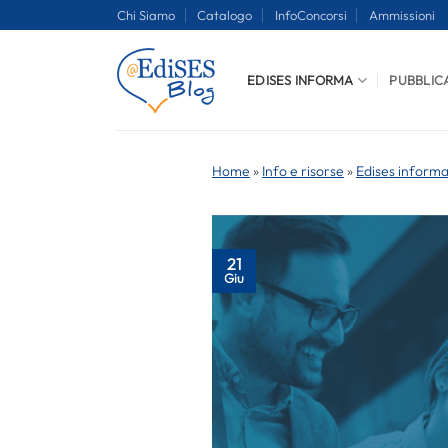
Salta
Chi Siamo
Catalogo
InfoConcorsi
Ammissioni
ai
contenuti
EDISES INFORMA
PUBBLIC
Home
»
Info e risorse
»
Edises inform
21
Giu