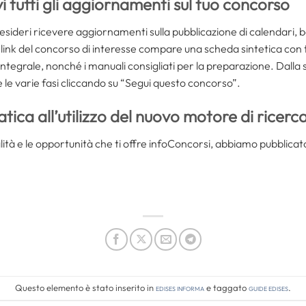
i tutti gli aggiornamenti sul tuo concorso
sideri ricevere aggiornamenti sulla pubblicazione di calendari, ba
ul link del concorso di interesse compare una scheda sintetica con t
integrale, nonché i manuali consigliati per la preparazione. Dalla 
le varie fasi cliccando su “Segui questo concorso”.
tica all’utilizzo del nuovo motore di ricerc
onalità e le opportunità che ti offre infoConcorsi, abbiamo pubblicato
Questo elemento è stato inserito in
Edises informa
e taggato
guide edises
.