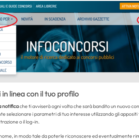
n linea con il tuo profilo
 notifica
che ti avviserà ogni volta che sarà bandito un nuovo conco
te selezionare i parametri di tuo interesse utilizzando gli appositi fil
razione o il log-in.
nome, in modo tale da poterle riconoscere ed eventualmente rimuo