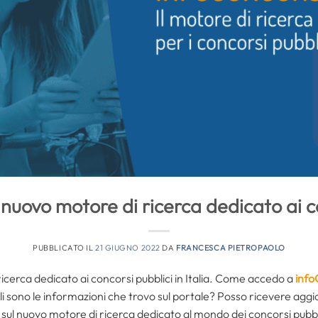
l nuovo motore di ricerca dedicato ai c
PUBBLICATO IL
21 GIUGNO 2022
DA
FRANCESCA PIETROPAOLO
ricerca dedicato ai concorsi pubblici in Italia. Come accedo a
info
i sono le informazioni che trovo sul portale? Posso ricevere aggi
 sul nuovo motore di ricerca dedicato al mondo dei concorsi pubbli