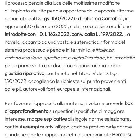
il processo penale alla luce delle moltissime modifiche
all’impianto del rito penale apportate dalla epocale riforma
apportata dal
D.Lgs. 150/2022
(cd.
riforma Cartabia
), in
vigore dal 30 dicembre 2022, e delle successive modifiche
introdotte con il D.L 162/2022, conv. dalla L. 199/2022.
La
novella, accanto ad una vasta e sistematica riforma del
sistema processuale penale in termini di
efficienza
,
razionalizzazione, speditezza
e
digitalizzazione
, ha introdotto
per la prima volta una disciplina organica in materia di
giustizia riparativa
, contenuta nel Titolo IV del D.Lgs.
150/2022, accogliendo le richieste sul punto provenienti
dalle più autorevoli fonti europee e internazionali.
Per favorire l’approccio alla materia, il volume prevede
box
di approfondimento
su questioni specifiche di maggiore
interesse,
mappe esplicative
di singole norme selezionate,
continui
esempi
relativi all’applicazione pratica delle norme
giuridiche e delle mappe concettuali, denominate
Percorsi