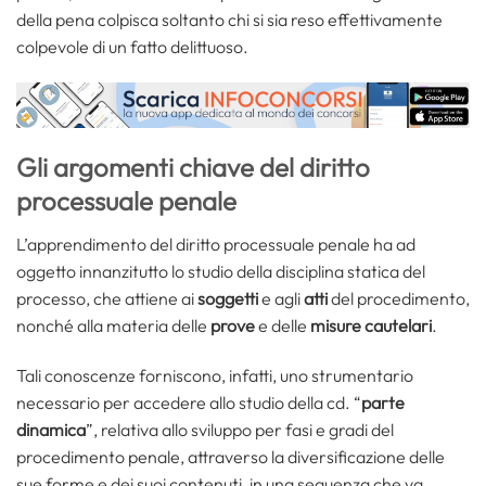
della pena colpisca soltanto chi si sia reso effettivamente
colpevole di un fatto delittuoso.
Gli argomenti chiave del diritto
processuale penale
L’apprendimento del diritto processuale penale ha ad
oggetto innanzitutto lo studio della disciplina statica del
processo, che attiene ai
soggetti
e agli
atti
del procedimento,
nonché alla materia delle
prove
e delle
misure cautelari
.
Tali conoscenze forniscono, infatti, uno strumentario
necessario per accedere allo studio della cd. “
parte
dinamica
”, relativa allo sviluppo per fasi e gradi del
procedimento penale, attraverso la diversificazione delle
sue forme e dei suoi contenuti, in una sequenza che va