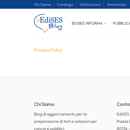
Salta
Chi Siamo
Catalogo
InfoConcorsi
Ammissioni
ai
contenuti
EDISES INFORMA
PUBBLIC
Privacy Policy
Chi Siamo
Contat
Blog di aggiornamento per la
EdiSES E
preparazione di test e selezioni per
Piazza 
concorsi pubblici.
80134 -