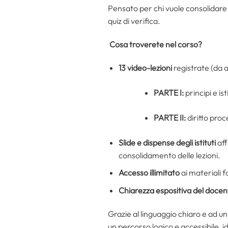
Pensato per chi vuole consolidare l
quiz di verifica.
Cosa troverete nel corso?
13 video-lezioni
registrate (da a
PARTE I:
principi e isti
PARTE II:
diritto proc
Slide e dispense degli istituti
aff
consolidamento delle lezioni.
Accesso illimitato
ai materiali fo
Chiarezza espositiva del docen
Grazie al linguaggio chiaro e ad un
un percorso logico e accessibile, i