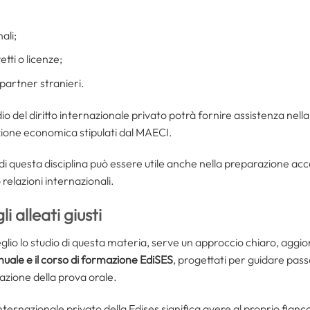
ali;
tti o licenze;
 partner stranieri.
udio del diritto internazionale privato potrà fornire assistenza nell
ione economica stipulati dal MAECI.
 di questa disciplina può essere utile anche nella preparazione ac
 relazioni internazionali.
 alleati giusti
lio lo studio di questa materia, serve un approccio chiaro, aggi
uale e il corso di formazione EdiSES
, progettati per guidare passo
azione della prova orale.
internazionale privato della Edises significa avere al proprio fianc