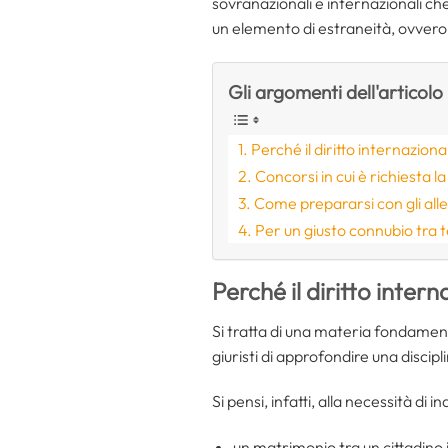
sovranazionali e internazionali che
un elemento di estraneità, ovvero
Gli argomenti dell'articolo
Perché il diritto internazion
Concorsi in cui è richiesta l
Come prepararsi con gli allea
Per un giusto connubio tra t
Perché il diritto inter
Si tratta di una materia fondament
giuristi di approfondire una discip
Si pensi, infatti, alla necessità di 
un matrimonio tra un cittadino i