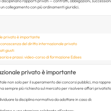
 disciplinano rapporti privati — contratti, obbligazioni, successioni
 un collegamento con più ordinamenti giuridici.
ale privato è importante
a conoscenza del diritto internazionale privato
ti giusti
eoria e prassi: video-corso di formazione Edises
nazionale privato è importante
ale non solo per il superamento dei concorsi pubblici, ma rappres
lina sempre più richiesta sul mercato per risolvere affari privatisti
individuare la disciplina normativa da adottare in caso di:
taliano e uno straniero celebrato all’estero;