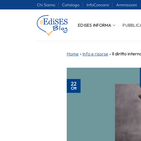
Salta
Chi Siamo
Catalogo
InfoConcorsi
Ammissioni
ai
contenuti
EDISES INFORMA
PUBBLIC
Home
»
Info e risorse
»
Il diritto inter
22
Ott