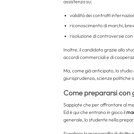
assistenza su:
validità dei contratti internazion
riconoscimento di marchi, breve
risoluzione di controversie con
Inoltre, il candidato grazie allo st
accordi commerciali e di cooperaz
Ma, come già anticipato, lo studio
giurisprudenza, scienze politiche o
Come prepararsi con gli
Sappiate che per affrontare al meg
Ed è qui che entrano in gioco il
man
generale, lo studente nella prepar
Scegliere la monografia di diritto 