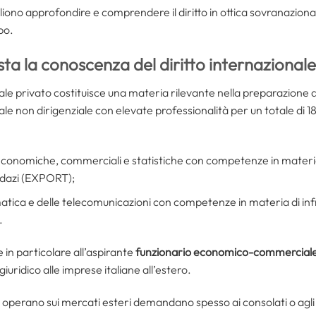
gliono approfondire e comprendere il diritto in ottica sovranaziona
po.
esta la conoscenza del diritto internazional
ionale privato costituisce una materia rilevante nella preparazione
le non dirigenziale con elevate professionalità per un totale di 
tà economiche, commerciali e statistiche con competenze in materi
i dazi (EXPORT);
atica e delle telecomunicazioni con competenze in materia di infra
.
in particolare all’aspirante
funzionario economico-commercial
uridico alle imprese italiane all’estero.
che operano sui mercati esteri demandano spesso ai consolati o agl