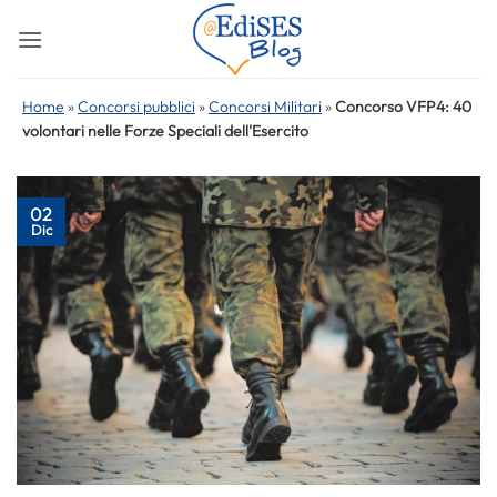
Salta
ai
contenuti
Home
»
Concorsi pubblici
»
Concorsi Militari
»
Concorso VFP4: 40
volontari nelle Forze Speciali dell'Esercito
02
Dic