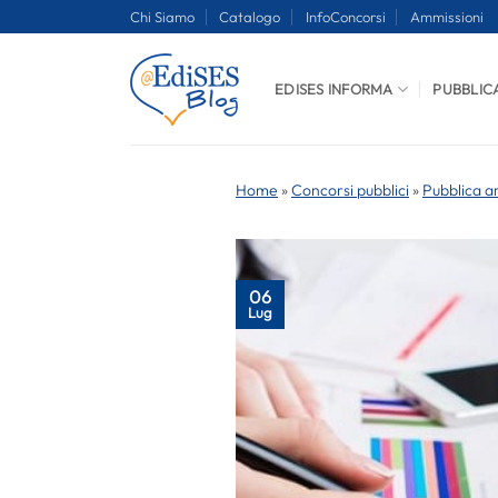
Salta
Chi Siamo
Catalogo
InfoConcorsi
Ammissioni
ai
contenuti
EDISES INFORMA
PUBBLIC
Home
»
Concorsi pubblici
»
Pubblica a
06
Lug