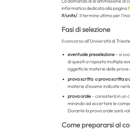
La domanda di di ammissione al co
informatica dedicata alla pagina
h
it/units/
. Il termine ultimo per l’i
Fasi di selezione
Il concorso all’Università di Tries
eventuale preselezione
– si sv
di quesiti a risposta multipla av
oggetto le materie delle prove 
prova scritta o prova scritta a
materie d’esame indicate nel 
prova orale
– consisterà in un c
mirando ad accertare le competen
Durante la prova orale sarà val
Come prepararsi al con