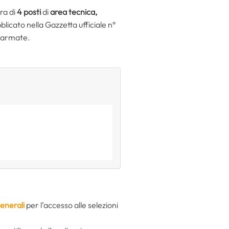
ra di
4 posti
di
area tecnica,
licato nella Gazzetta ufficiale n°
e armate.
generali
per l’accesso alle selezioni