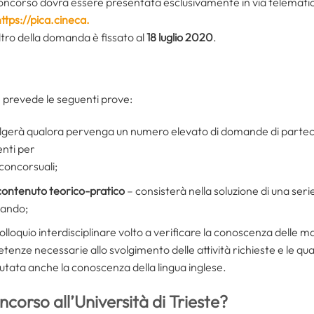
ncorso dovrà essere presentata esclusivamente in via telematica,
ttps://pica.cineca.
noltro della domanda è fissato al
18 luglio 2020
.
te prevede le seguenti prove:
olgerà qualora pervenga un numero elevato di domande di parteci
enti per
concorsuali;
 contenuto teorico-pratico
– consisterà nella soluzione di una serie 
bando;
olloquio interdisciplinare volto a verificare la conoscenza delle m
ze necessarie allo svolgimento delle attività richieste e le quali
utata anche la conoscenza della lingua inglese.
corso all’Università di Trieste?