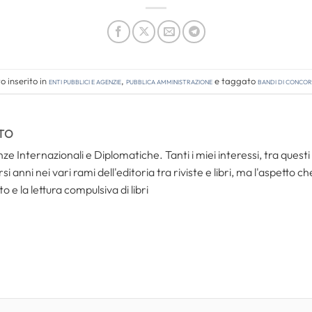
 inserito in
Enti pubblici e agenzie
,
Pubblica amministrazione
e taggato
bandi di conco
TO
ze Internazionali e Diplomatiche. Tanti i miei interessi, tra questi i
i anni nei vari rami dell'editoria tra riviste e libri, ma l'aspetto c
to e la lettura compulsiva di libri