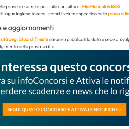
lle prove d’esame è possibile consultare i
MiniManuali EdiSES
.
di
lingua inglese
, invece, scopri il volume specifico della
prova di li
e e aggiornamenti
sità degli Studi di Trieste
saranno pubblicati la data e sede di svo
olgimento della prova scritta.