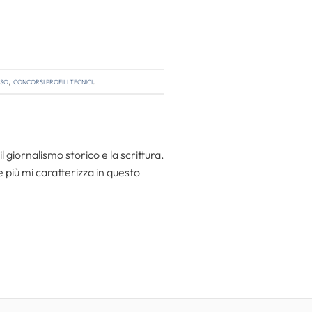
rso
,
concorsi profili tecnici
.
l giornalismo storico e la scrittura.
he più mi caratterizza in questo