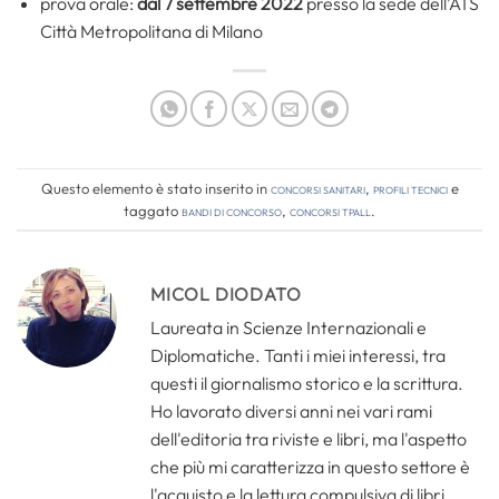
prova orale:
dal 7 settembre 2022
presso la sede dell’ATS
Città Metropolitana di Milano
Questo elemento è stato inserito in
Concorsi Sanitari
,
Profili tecnici
e
taggato
bandi di concorso
,
concorsi tpall
.
MICOL DIODATO
Laureata in Scienze Internazionali e
Diplomatiche. Tanti i miei interessi, tra
questi il giornalismo storico e la scrittura.
Ho lavorato diversi anni nei vari rami
dell'editoria tra riviste e libri, ma l'aspetto
che più mi caratterizza in questo settore è
l'acquisto e la lettura compulsiva di libri