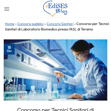
Salta
ai
contenuti
Home
»
Concorsi pubblici
»
Concorsi Sanitari
»
Concorso per Tecnici
Sanitari di Laboratorio Biomedico presso l’ASL di Teramo
18
Giu
Concorso per Tecnici Sanitari di