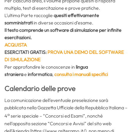
Per ciascuna area, il volume propone quesiti a risposta
multipla, test di esercitazione e prove pratiche.
L’ultima Parte raccoglie
quesiti effettivamente
somministrati
in diverse occasioni d’esame.
Il testo comprende un software di simulazione per infinite
esercitazioni.
ACQUISTA
ESERCITATI GRATIS:
PROVA UNA DEMO DEL SOFTWARE
DI SIMULAZIONE
Per approfondire le conoscenze in
lingua
straniera
e
informatica
,
consulta i manuali specifici
Calendario delle prove
La comunicazione dell’eventuale preselezione sarà
pubblicata nella Gazzetta Ufficiale della Repubblica Italiana –
a
4
serie speciale – “Concorsi ed Esami”, nonché
nell’apposita sezione “Concorsi e Avvisi” del sito web
dell’Azienda (https://www.aslteramo.it/), non meno di