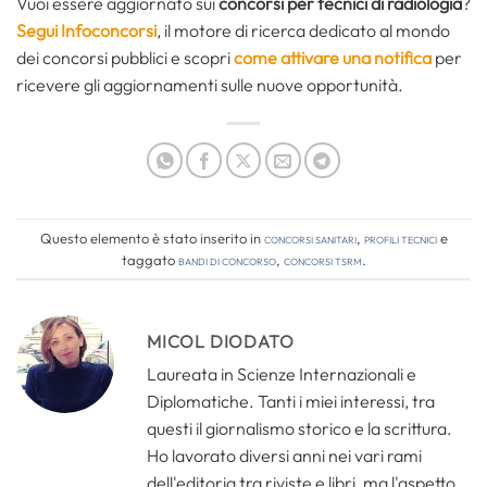
Vuoi essere aggiornato sui
concorsi per tecnici di radiologia
?
Segui Infoconcorsi
,
il motore di ricerca dedicato al mondo
dei concorsi pubblici e scopri
come attivare una notifica
per
ricevere gli aggiornamenti sulle nuove opportunità.
Questo elemento è stato inserito in
Concorsi Sanitari
,
Profili tecnici
e
taggato
bandi di concorso
,
concorsi tsrm
.
MICOL DIODATO
Laureata in Scienze Internazionali e
Diplomatiche. Tanti i miei interessi, tra
questi il giornalismo storico e la scrittura.
Ho lavorato diversi anni nei vari rami
dell'editoria tra riviste e libri, ma l'aspetto