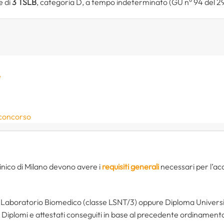
e di
3 TSLB
, categoria D, a tempo indeterminato (GU n° 94 del 2
e
 concorso
linico di Milano devono avere i
requisiti generali
necessari per l’acc
i Laboratorio Biomedico (classe LSNT/3) oppure Diploma Universit
iplomi e attestati conseguiti in base al precedente ordinament