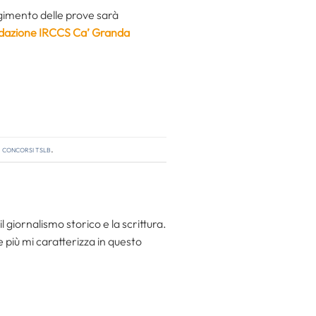
gimento delle prove sarà
dazione IRCCS Ca’ Granda
,
concorsi tslb
.
l giornalismo storico e la scrittura.
he più mi caratterizza in questo