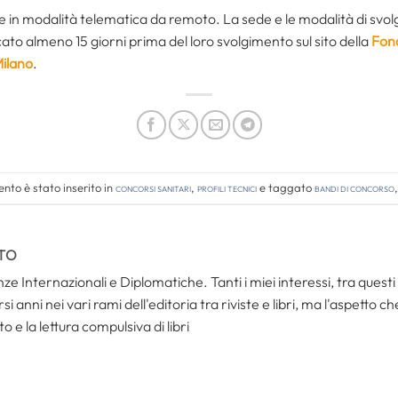
 in modalità telematica da remoto. La sede e le modalità di svol
to almeno 15 giorni prima del loro svolgimento sul sito della
Fon
Milano
.
nto è stato inserito in
Concorsi Sanitari
,
Profili tecnici
e taggato
bandi di concorso
TO
ze Internazionali e Diplomatiche. Tanti i miei interessi, tra questi i
i anni nei vari rami dell'editoria tra riviste e libri, ma l'aspetto c
to e la lettura compulsiva di libri