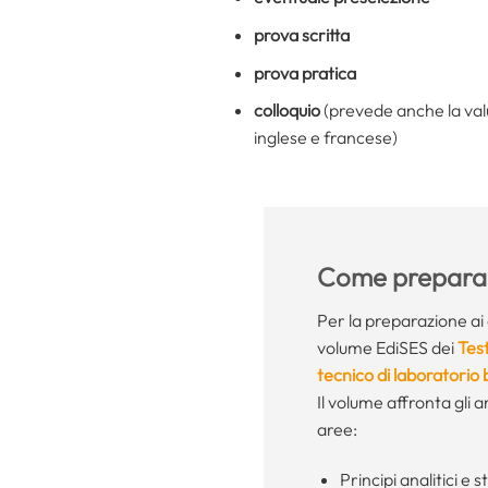
prova scritta
prova pratica
colloquio
(prevede anche la valu
inglese e francese)
Come preparar
Per la preparazione ai 
volume EdiSES dei
Tes
tecnico di laboratorio
Il volume affronta gli
aree:
Principi analitici e 