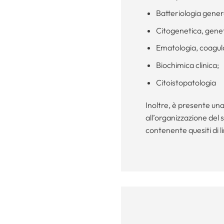
Batteriologia gener
Citogenetica, genet
Ematologia, coagu
Biochimica clinica;
Citoistopatologia
Inoltre, è presente una
all’organizzazione del 
contenente quesiti di l