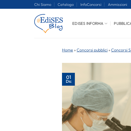
Salta
Chi Siamo
Catalogo
InfoConcorsi
Ammissioni
ai
contenuti
EDISES INFORMA
PUBBLIC
Home
»
Concorsi pubblici
»
Concorsi S
01
Dic