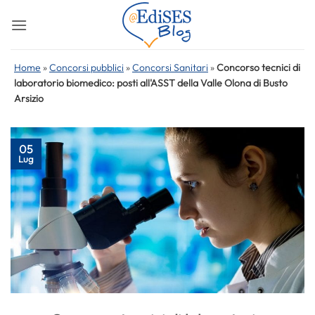
Salta
ai
contenuti
Home
»
Concorsi pubblici
»
Concorsi Sanitari
»
Concorso tecnici di
laboratorio biomedico: posti all'ASST della Valle Olona di Busto
Arsizio
05
Lug