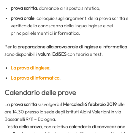
prova scritta
: domande a risposta sintetica;
prova orale
: colloquio sugli argomenti della prova scritta e
verifica della conoscenza della lingua inglese e dei
principali elementi di informatica.
Per la
preparazione alla prova orale di inglese e informatica
sono disponibili i
volumi EdiSES
con teoria e test:
La prova di Inglese
;
La prova di Informatica
.
Calendario delle prove
La
prova scritta
si svolgerà il
Mercoledì 6 febbraio 2019
alle
ore 14.30 presso la sede degli Istituti Aldini Valeriani in via
Bassanelli 9/11 – Bologna.
L’
esito della prova
, con relativo
calendario di convocazione