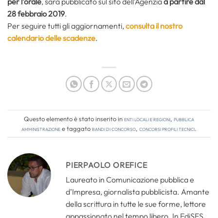
per l’orale
, sarà pubblicato sul sito dell’Agenzia
a partire dal
28 febbraio 2019
.
Per seguire tutti gli aggiornamenti,
consulta il nostro
calendario delle scadenze
.
Questo elemento è stato inserito in
Enti locali e regioni
,
Pubblica
amministrazione
e taggato
bandi di concorso
,
concorsi profili tecnici
.
PIERPAOLO OREFICE
Laureato in Comunicazione pubblica e
d’Impresa, giornalista pubblicista. Amante
della scrittura in tutte le sue forme, lettore
appassionato nel tempo libero. In EdiSES