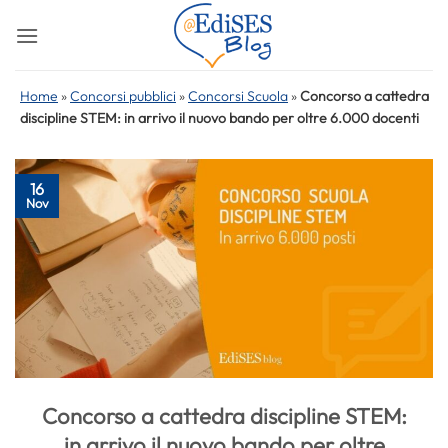
Salta
ai
contenuti
Home
»
Concorsi pubblici
»
Concorsi Scuola
»
Concorso a cattedra
discipline STEM: in arrivo il nuovo bando per oltre 6.000 docenti
16
Nov
Concorso a cattedra discipline STEM:
in arrivo il nuovo bando per oltre