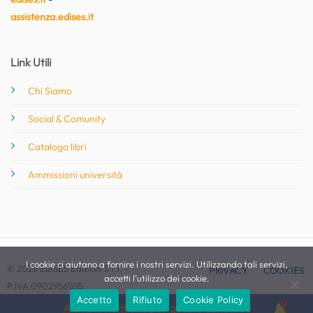
assistenza.edises.it
Link Utili
Chi Siamo
Social & Comunity
Catalogo libri
Ammissioni università
I cookie ci aiutano a fornire i nostri servizi. Utilizzando tali servizi,
© 2026 EdiSES Edizioni S.r.l. -
PRIVACY
COOKIES
accetti l'utilizzo dei cookie.
P.IVA 09029561215
Accetto
Rifiuto
Cookie Policy
Attiva le notifiche per questo concorso