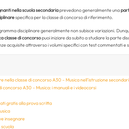
nanti nella scuola secondaria
prevedono generalmente una
part
iplinare
specifica per la classe di concorso di riferimento.
 programma disciplinare generalmente non subisce variazioni. Dunque
ca classe di concorso
puoi iniziare da subito a studiare la parte di
ze acquisite attraverso i volumi specifici con test commentati e 
re nella classe di concorso A30 – Musica nell’istruzione secondaria 
di concorso A30 – Musica: i manuali e i videocorsi
e
ti gratis alla prova scritta
usica
ve insegnare
 scuola