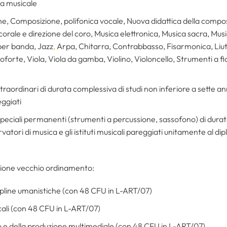
ia musicale
e, Composizione, polifonica vocale, Nuova didattica della composi
corale e direzione del coro, Musica elettronica, Musica sacra, Mu
per banda, Jazz
,
Arpa, Chitarra, Contrabbasso, Fisarmonica, Liu
forte, Viola, Viola da gamba, Violino, Violoncello, Strumenti a fi
i straordinari di durata complessiva di studi non inferiore a sette an
eggiati
li speciali permanenti (strumenti a percussione, sassofono) di dur
ervatori di musica e gli istituti musicali pareggiati unitamente al d
zione vecchio ordinamento:
cipline umanistiche (con 48 CFU in L-ART/07)
cali (con 48 CFU in L-ART/07)
lo e della produzione multimediale (con 48 CFU in L-ART/07)