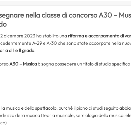
nsegnare nella classe di concorso A30 – Musi
ado
22 dicembre 2023 ha stabilito una
riforma e accorpamento di vari
recedentemente A-29 e A-30 che sono state accorpate nella nuo
ia di I e II grado
.
corso
A30 – Musica
bisogna possedere un titolo di studio specifico 
della musica e dello spettacolo, purché il piano di studi seguito abbi
ndirizzo della musica (teoria musicale, semiologia della musica, e
ica)