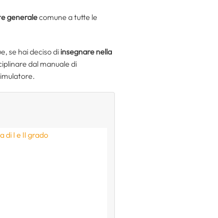
e generale
comune a tutte le
, se hai deciso di
insegnare nella
sciplinare dal manuale di
simulatore.
di I e II grado