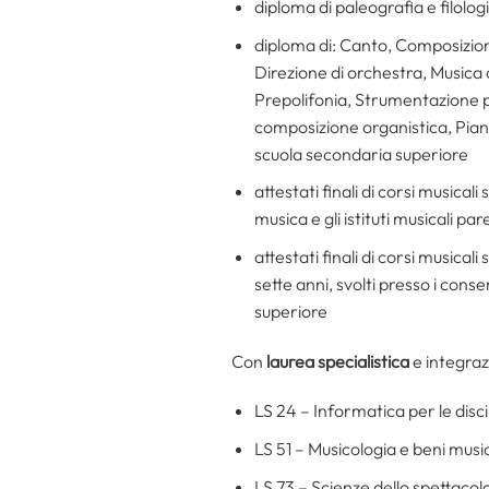
diploma di paleografia e filolog
diploma di: Canto, Composizion
Direzione di orchestra, Musica 
Prepolifonia, Strumentazione 
composizione organistica, Piano
scuola secondaria superiore
attestati finali di corsi musical
musica e gli istituti musicali par
attestati finali di corsi musica
sette anni, svolti presso i cons
superiore
Con
laurea specialistica
e integra
LS 24 – Informatica per le dis
LS 51 – Musicologia e beni musi
LS 73 – Scienze dello spettaco