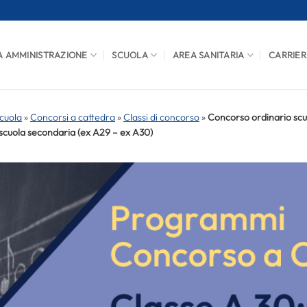
A AMMINISTRAZIONE
SCUOLA
AREA SANITARIA
CARRIER
cuola
»
Concorsi a cattedra
»
Classi di concorso
»
Concorso ordinario scuo
scuola secondaria (ex A29 – ex A30)