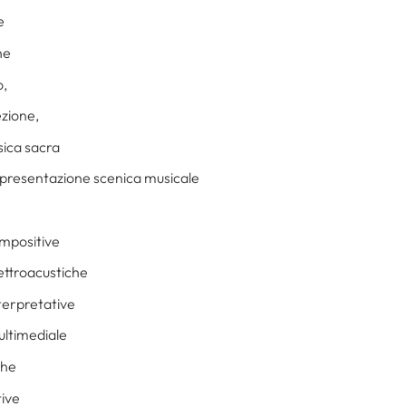
e
he
o,
ezione,
sica sacra
appresentazione scenica musicale
ompositive
ettroacustiche
terpretative
ultimediale
che
tive