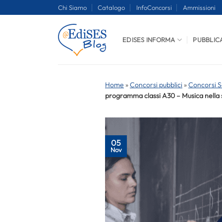
Salta
Chi Siamo
Catalogo
InfoConcorsi
Ammissioni
ai
contenuti
EDISES INFORMA
PUBBLIC
Home
»
Concorsi pubblici
»
Concorsi S
programma classi A30 – Musica nella 
05
Nov