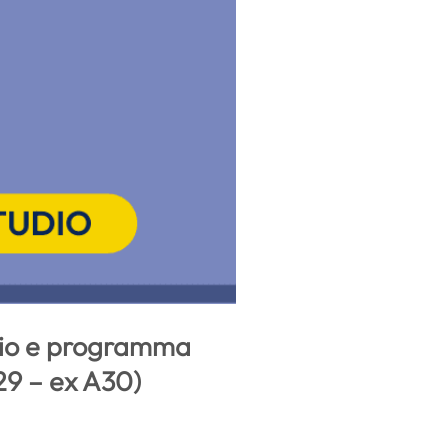
udio e programma
29 – ex A30)