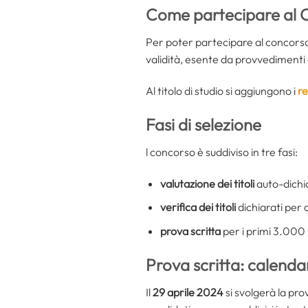
Come partecipare al
Per poter partecipare al concorso 
validità, esente da provvedimenti 
Al titolo di studio si aggiungono i
re
Fasi di selezione
l concorso è suddiviso in tre fasi:
valutazione dei titoli
auto-dichia
verifica dei titoli
dichiarati per
prova scritta
per i primi 3.000 
Prova scritta: calenda
Il
29 aprile 2024
si svolgerà la pro