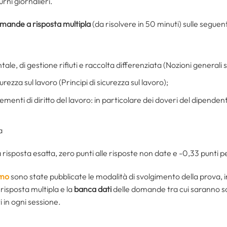
urni giornalieri.
mande a risposta multipla
(da risolvere in 50 minuti) sulle seguen
ale, di gestione rifiuti e raccolta differenziata (Nozioni generali su
urezza sul lavoro (Principi di sicurezza sul lavoro);
elementi di diritto del lavoro: in particolare dei doveri del dipende
a
risposta esatta, zero punti alle risposte non date e -0,33 punti pe
rmo
sono state pubblicate le modalità di svolgimento della prova, i
isposta multipla e la
banca dati
delle domande tra cui saranno sor
 in ogni sessione.