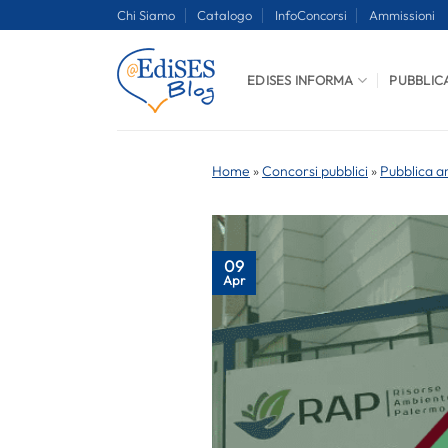
Salta
Chi Siamo
Catalogo
InfoConcorsi
Ammissioni
ai
contenuti
EDISES INFORMA
PUBBLIC
Home
»
Concorsi pubblici
»
Pubblica a
09
Apr