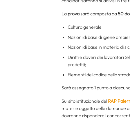
candidati saranno suddivisi in tre t
La
prova
sarà composta da
50 do
Cultura generale
Nozioni di base di igiene ambient
Nozioni di base in materia di sic
Diritti e doveri dei lavoratori (
predetti);
Elementi del codice della strad
Sarà assegnato 1 punto a ciascuna 
Sul sito istituzionale del
RAP Pale
materie oggetto delle domande a r
dovranno rispondere i concorrenti