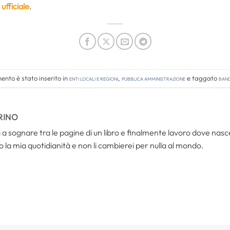
ufficiale
.
nto è stato inserito in
Enti locali e regioni
,
Pubblica amministrazione
e taggato
band
RINO
a sognare tra le pagine di un libro e finalmente lavoro dove nasce
 la mia quotidianità e non li cambierei per nulla al mondo.