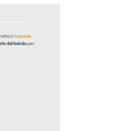
ndita il
manuale
ste dal bando
per