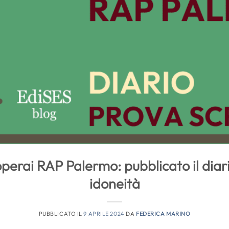
erai RAP Palermo: pubblicato il diari
idoneità
PUBBLICATO IL
9 APRILE 2024
DA
FEDERICA MARINO