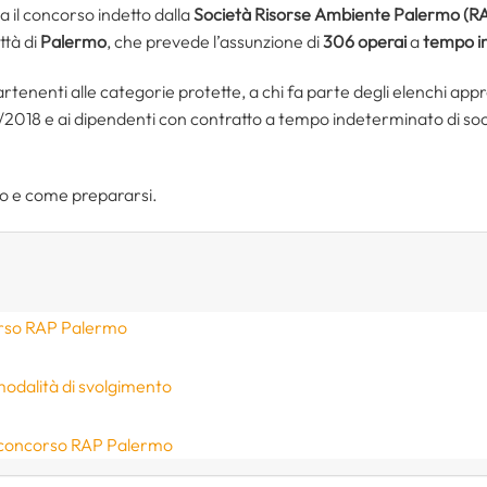
a il concorso indetto dalla
Società Risorse Ambiente Palermo (RA
ttà di
Palermo
, che prevede l’assunzione di
306 operai
a
tempo i
artenenti alle categorie protette, a chi fa parte degli elenchi appr
/2018 e ai dipendenti con contratto a tempo indeterminato di so
so e come prepararsi.
rso RAP Palermo
modalità di svolgimento
 concorso RAP Palermo