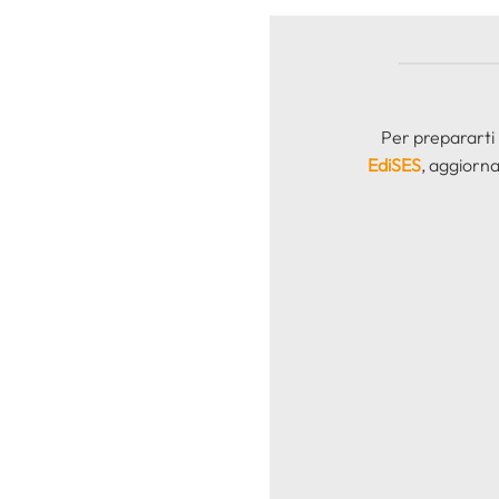
Per prepararti
EdiSES
, aggiorna