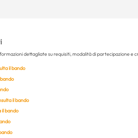
i
 informazioni dettagliate su requisiti, modalità di partecipazione e 
lta il bando
l bando
bando
sulta il bando
 il bando
bando
 bando