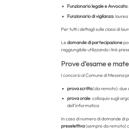
Funzionario legale e Avvocato
Funzionario di vigilanza
: laurea
Per tutti i dettagli sulle classi di la
Le
domande di partecipazione
po
raggiungibile utilizzando i link pre
Prove d’esame e mater
I concorsi al Comune di Messina pre
prova scritta
(da remoto): due qu
prova orale
: colloquio sugli ar
dell’informatica
In caso di numero di domande di p
preselettiva
(sempre da remoto) co