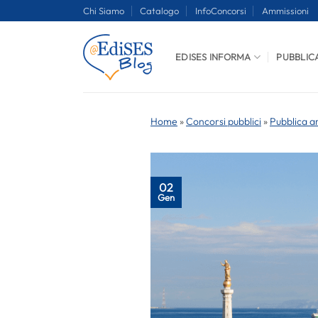
Salta
Chi Siamo
Catalogo
InfoConcorsi
Ammissioni
ai
contenuti
EDISES INFORMA
PUBBLIC
Home
»
Concorsi pubblici
»
Pubblica a
02
Gen