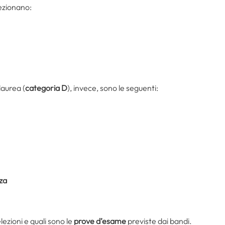
lezionano:
 laurea (
categoria D
), invece, sono le seguenti:
nza
elezioni e quali sono le
prove d’esame
previste dai bandi.