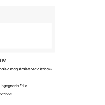
one
nale o magistrale/specialistica
in
e Ingegneria Edile
trazione