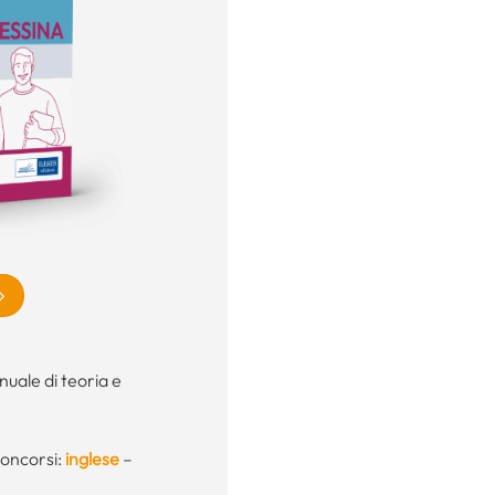
uale di teoria e
concorsi:
inglese
–