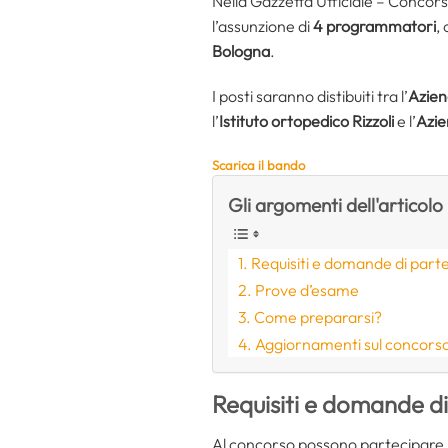
Nella Gazzetta Ufficiale – Concor
l’assunzione di
4 programmatori
,
Bologna
.
I posti saranno distibuiti tra l’
Azien
l’
Istituto ortopedico Rizzoli
e l’
Azie
Scarica il bando
Gli argomenti dell'articolo
Requisiti e domande di part
Prove d’esame
Come prepararsi?
Aggiornamenti sul concors
Requisiti
e domande di
Al concorso possono partecipare i