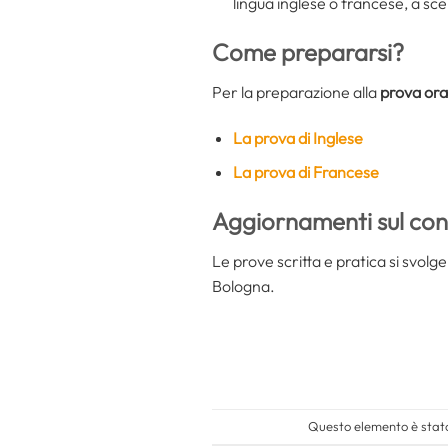
lingua inglese o francese, a sc
Come prepararsi?
Per la preparazione alla
prova ora
La prova di Inglese
La prova di Francese
A
ggiornamenti sul co
Le prove scritta e pratica si svolg
Bologna.
Questo elemento è stato