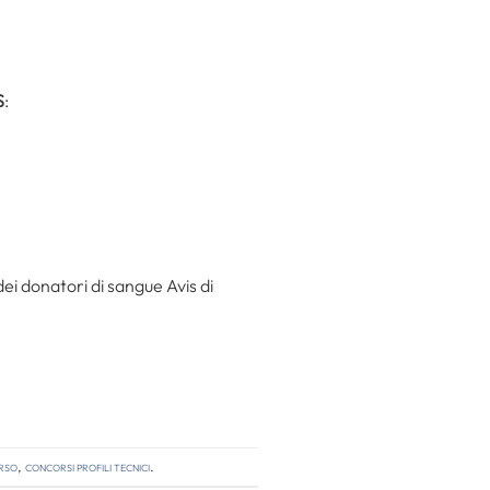
S
:
dei donatori di sangue Avis di
rso
,
concorsi profili tecnici
.