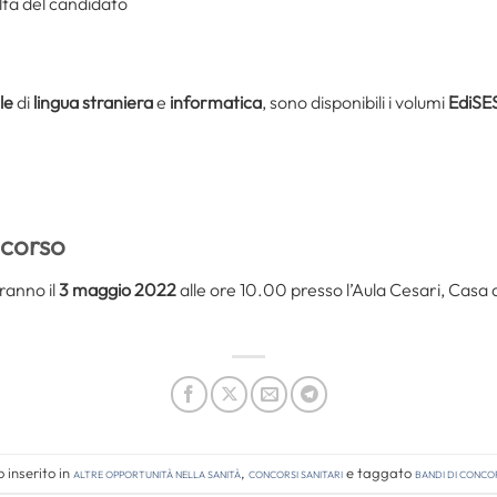
elta del candidato
le
di
lingua straniera
e
informatica
, sono disponibili i volumi
EdiSE
ncorso
eranno il
3 maggio 2022
alle ore 10.00 presso l’Aula Cesari, Casa 
 inserito in
Altre opportunità nella sanità
,
Concorsi Sanitari
e taggato
bandi di conco