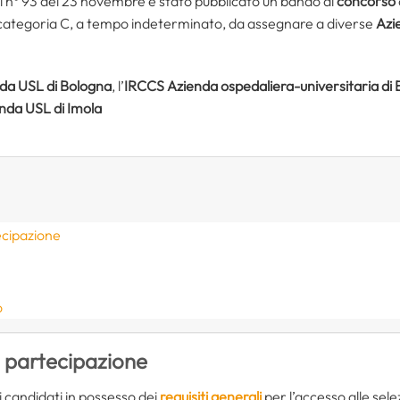
si n° 93 del 23 novembre è stato pubblicato un bando di
concorso
 categoria C, a tempo indeterminato, da assegnare a diverse
Azie
da USL di Bologna
, l’
IRCCS Azienda ospedaliera-universitaria di B
nda USL di Imola
ecipazione
o
 partecipazione
 candidati in possesso dei
requisiti generali
per l’accesso alle sele