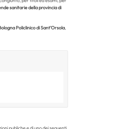
congiunto, per titoli ed esami, per
nde sanitarie della provincia di
ologna Policlinico di Sant’Orsola
,
zioni publiche e di uno dei seguenti