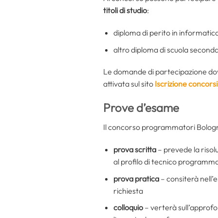
titoli di studio
:
diploma di perito in informatica
altro diploma di scuola second
Le domande di partecipazione dov
attivata sul sito
Iscrizione concorsi
Prove d’esame
Il concorso programmatori Bologna
prova scritta
– prevede la risolu
al profilo di tecnico programm
prova pratica
– consiterà nell’e
richiesta
colloquio
– verterà sull’approfo