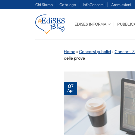
Salta
Chi Siamo
Catalogo
InfoConcorsi
Ammissioni
ai
contenuti
EDISES INFORMA
PUBBLIC
Home
»
Concorsi pubblici
»
Concorsi S
delle prove
07
Apr