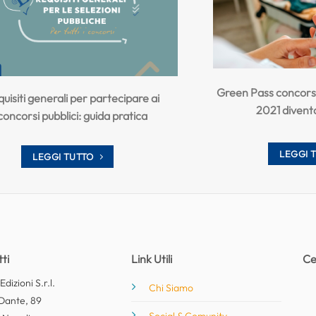
Green Pass concorsi 
uisiti generali per partecipare ai
2021 divent
concorsi pubblici: guida pratica
LEGGI 
LEGGI TUTTO
ti
Link Utili
Ce
dizioni S.r.l.
Chi Siamo
Dante, 89
Social & Comunity