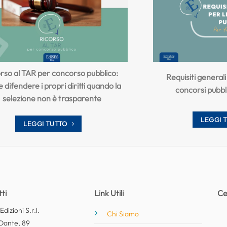
rso al TAR per concorso pubblico:
Requisiti general
difendere i propri diritti quando la
concorsi pubbli
selezione non è trasparente
LEGGI 
LEGGI TUTTO
ti
Link Utili
Ce
dizioni S.r.l.
Chi Siamo
Dante, 89