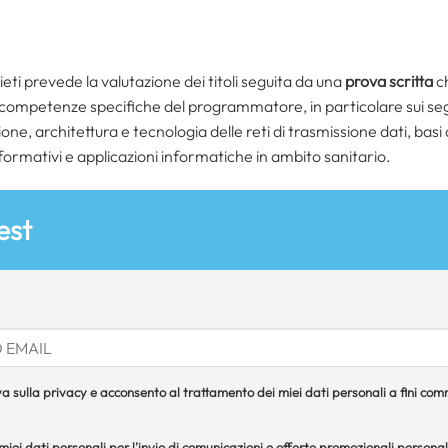
ti prevede la valutazione dei titoli seguita da una
prova scritta
ch
 competenze specifiche del programmatore, in particolare sui se
one, architettura e tecnologia delle reti di trasmissione dati, basi d
formativi e applicazioni informatiche in ambito sanitario.
est
a sulla privacy e acconsento al trattamento dei miei dati personali a fini comme
iei dati personali per l'invio di comunicazioni e offerte promozionali personal