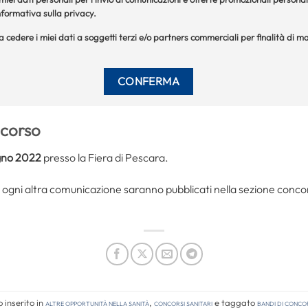
formativa sulla privacy.
 a cedere i miei dati a soggetti terzi e/o partners commerciali per finalità di
ncorso
gno 2022
presso la Fiera di Pescara.
gni altra comunicazione saranno pubblicati nella sezione concorsi 
 inserito in
Altre opportunità nella sanità
,
Concorsi Sanitari
e taggato
bandi di conco