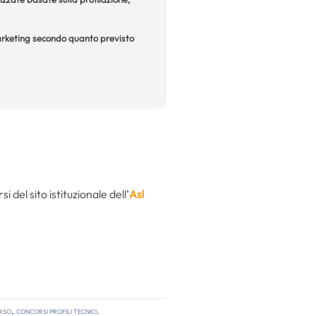
 marketing secondo quanto previsto
del sito istituzionale dell’
Asl
rso
,
concorsi profili tecnici
.