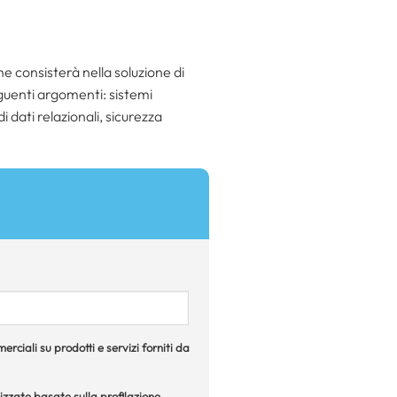
e consisterà nella soluzione di
guenti argomenti: sistemi
i dati relazionali, sicurezza
rciali su prodotti e servizi forniti da
izzate basate sulla profilazione,