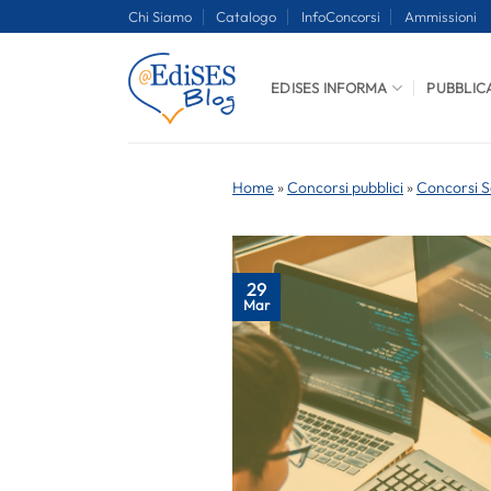
Salta
Chi Siamo
Catalogo
InfoConcorsi
Ammissioni
ai
contenuti
EDISES INFORMA
PUBBLIC
Home
»
Concorsi pubblici
»
Concorsi S
29
Mar