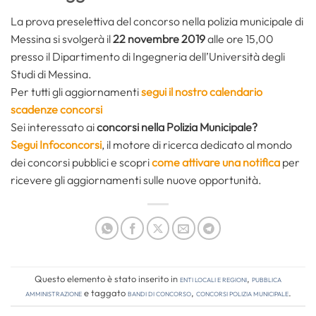
La prova preselettiva del concorso nella polizia municipale di
Messina si svolgerà il
22 novembre 2019
alle ore 15,00
presso il Dipartimento di Ingegneria dell’Università degli
Studi di Messina.
Per tutti gli aggiornamenti
segui il nostro calendario
scadenze concorsi
Sei interessato ai
concorsi nella Polizia Municipale?
Segui Infoconcorsi
,
il motore di ricerca dedicato al mondo
dei concorsi pubblici e scopri
come attivare una notifica
per
ricevere gli aggiornamenti sulle nuove opportunità.
Questo elemento è stato inserito in
Enti locali e regioni
,
Pubblica
amministrazione
e taggato
bandi di concorso
,
concorsi polizia municipale
.