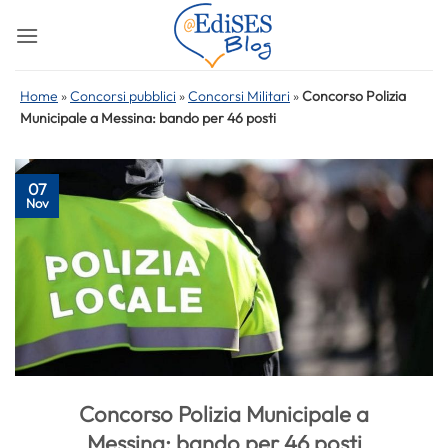
Salta
ai
contenuti
Home
»
Concorsi pubblici
»
Concorsi Militari
»
Concorso Polizia
Municipale a Messina: bando per 46 posti
07
Nov
Concorso Polizia Municipale a
Messina: bando per 46 posti