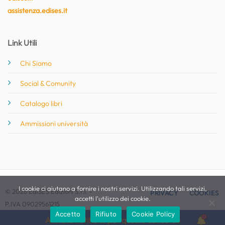
assistenza.edises.it
Link Utili
Chi Siamo
Social & Comunity
Catalogo libri
Ammissioni università
I cookie ci aiutano a fornire i nostri servizi. Utilizzando tali servizi,
© 2026 EdiSES Edizioni S.r.l. -
PRIVACY
COOKIES
accetti l'utilizzo dei cookie.
P.IVA 09029561215
Accetto
Rifiuto
Cookie Policy
Attiva le notifiche per questo concorso