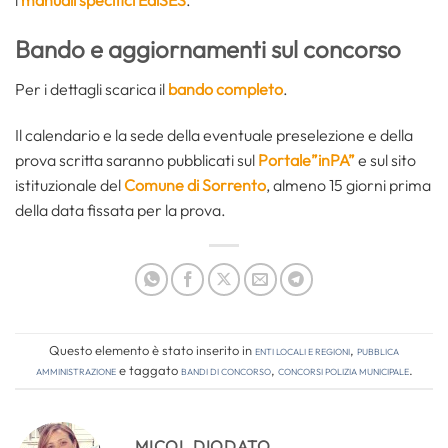
i
manuali specifici EdiSES
.
Bando e aggiornamenti sul concorso
Per i dettagli scarica il
bando completo
.
Il calendario e la sede della eventuale preselezione e della
prova scritta saranno pubblicati sul
Portale”inPA”
e sul sito
istituzionale del
Comune di Sorrento
, almeno 15 giorni prima
della data fissata per la prova.
Questo elemento è stato inserito in
Enti locali e regioni
,
Pubblica
amministrazione
e taggato
bandi di concorso
,
concorsi polizia municipale
.
MICOL DIODATO