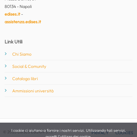
80134 - Napoli
edises.it
-
assistenza.edises.it
Link Utili
Chi Siamo
Social & Comunity
Catalogo libri
Ammissioni università
I cookie ci aiutano a fornire i nostri servizi. Utilizzando tali servizi,
© 2026 EdiSES Edizioni S.r.l. -
PRIVACY
COOKIES
accetti l'utilizzo dei cookie.