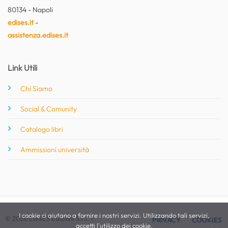
80134 - Napoli
edises.it
-
assistenza.edises.it
Link Utili
Chi Siamo
Social & Comunity
Catalogo libri
Ammissioni università
I cookie ci aiutano a fornire i nostri servizi. Utilizzando tali servizi,
© 2026 EdiSES Edizioni S.r.l. -
PRIVACY
COOKIES
accetti l'utilizzo dei cookie.