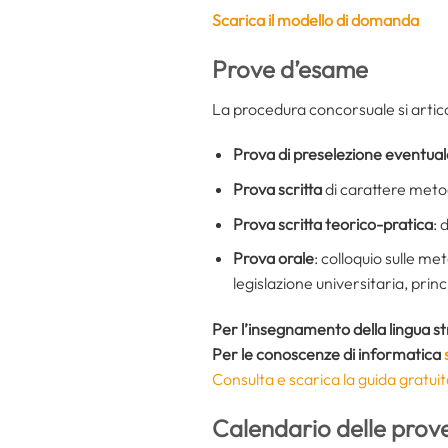
Scarica il modello di domanda
Prove d’esame
La procedura concorsuale si articol
Prova di preselezione eventual
Prova scritta
di carattere metod
Prova scritta teorico-pratica
: 
Prova orale
: colloquio sulle me
legislazione universitaria, princi
Per l’insegnamento della lingua s
Per le conoscenze di informatica
Consulta e scarica la guida gratuit
Calendario delle prove