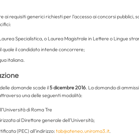
re ai requisiti generici richiesti per l’accesso ai concorsi pubblici,
ifici:
urea Specialistica, o Laurea Magistrale in Lettere o Lingue stranie
il quale il candidato intende concorrere;
ua italiana.
azione
e delle domande scade il
5 dicembre 2016
. La domanda di ammissi
 attraverso una delle seguenti modalità:
ll’Università di Roma Tre
zzata al Direttore generale dell’Università;
ficata (PEC) all’indirizzo:
tab@ateneo.uniroma3.it
.