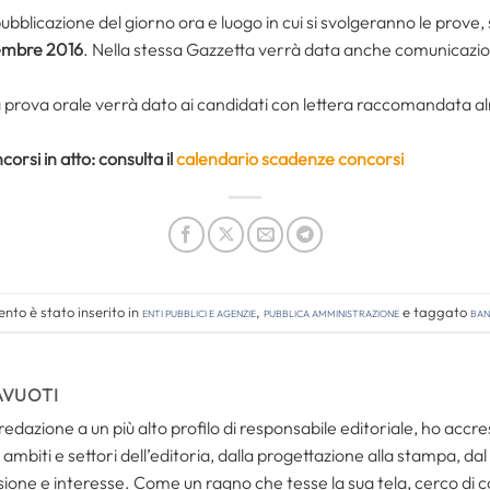
a pubblicazione del giorno ora e luogo in cui si svolgeranno le prove
embre 2016
. Nella stessa Gazzetta verrà data anche comunicazio
la prova orale verrà dato ai candidati con lettera raccomandata a
orsi in atto: consulta il
calendario scadenze concorsi
nto è stato inserito in
Enti pubblici e agenzie
,
Pubblica amministrazione
e taggato
ban
AVUOTI
redazione a un più alto profilo di responsabile editoriale, ho acc
ambiti e settori dell’editoria, dalla progettazione alla stampa, dal
one e interesse. Come un ragno che tesse la sua tela, cerco di coll