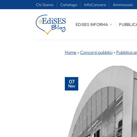
Salta
Chi Siamo
Catalogo
InfoConcorsi
Ammissioni
ai
contenuti
EDISES INFORMA
PUBBLIC
Home
»
Concorsi pubblici
»
Pubblica a
07
Nov