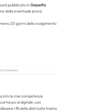
, sarà pubblicato in
Gazzetta
ne della eventuale prova
lmeno 20 giorni dello svolgimento
di di concorso
.
resciuto le mie competenze
 cartaceo al digitale, con
egare i fili della districata trama