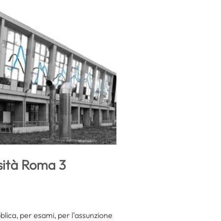
rsità Roma 3
blica, per esami, per l’assunzione