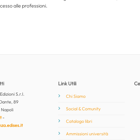
cesso alle professioni.
ti
Link Utili
Ce
dizioni S.r.l.
Chi Siamo
Dante, 89
Social & Comunity
 Napoli
t
-
Catalogo libri
nza.edises.it
Ammissioni università