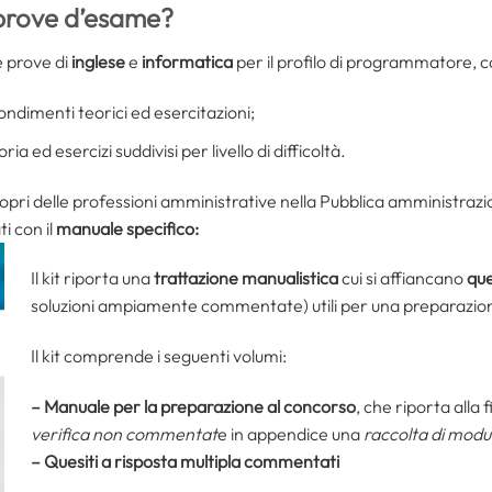
 prove d’esame?
e prove di
inglese
e
informatica
per il profilo di programmatore, c
ondimenti teorici ed esercitazioni;
oria ed esercizi suddivisi per livello di difficoltà.
opri delle professioni amministrative nella Pubblica amministraz
i con il
manuale specifico:
Il kit riporta una
trattazione manualistica
cui si affiancano
que
soluzioni ampiamente commentate) utili per una preparazione
Il kit comprende i seguenti volumi:
– Manuale per la preparazione al concorso
, che riporta alla 
verifica non commentat
e in appendice una
raccolta di modul
– Quesiti a risposta multipla commentati