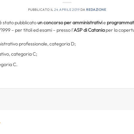
PUBBLICATO IL
24 APRILE 2019
DA
REDAZIONE
 è stato pubblicato
un concorso per amministrativi
e
programma
8/1999 – per titoli ed esami – presso l’
ASP di Catania
per la copertu
istrativo professionale, categoria D;
ativo, categoria C;
egoria C.
e