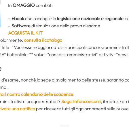
In
OMAGGIO
con il kit:
– Ebook
che raccoglie la
legislazione nazionale e regionale
in
– Software
di simulazione della prova d’esame
ACQUISTA IL KIT
ngolarmente:
consulta il catalogo
itle=”Vuoi essere aggiornato sui principali concorsi amministrativ
 buttonlink=”” value=”concorsi amministrativi” activity=”newsl
e
e d’esame, nonchè la sede di svolgimento delle stesse, saranno
ima.
ta il nostro calendario delle scadenze
.
mministrativi e programmatori?
Segui Infonconcorsi
,
il motore di 
ivare una notifica
per ricevere tutti gli aggiornamenti sulle nuov