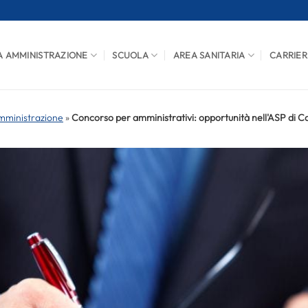
A AMMINISTRAZIONE
SCUOLA
AREA SANITARIA
CARRIER
mministrazione
»
Concorso per amministrativi: opportunità nell'ASP di C