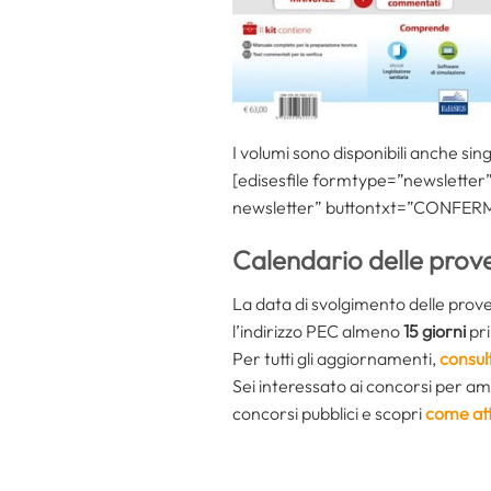
I volumi sono disponibili anche si
[edisesfile formtype=”newsletter” t
newsletter” buttontxt=”CONFERMA”
Calendario delle prov
La data di svolgimento delle prov
l’indirizzo PEC almeno
15 giorni
pr
Per tutti gli aggiornamenti,
consul
Sei interessato ai concorsi per a
concorsi pubblici e scopri
come att