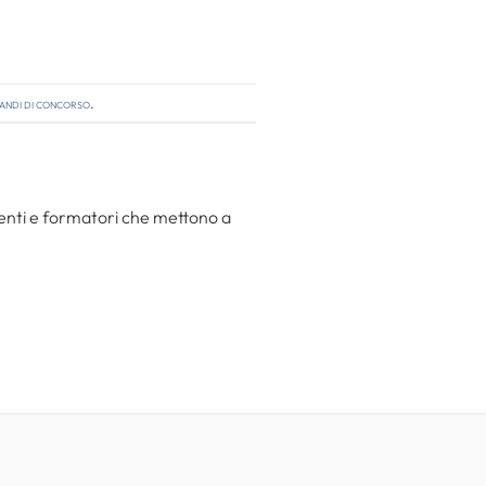
andi di concorso
.
centi e formatori che mettono a