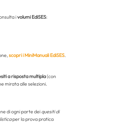
onsulta i
volumi EdiSES
:
ione,
scopri i MiniManuali EdiSES
.
siti a risposta multipla
(con
 mirata alle selezioni.
fine di ogni parte dei
quesiti di
istica
per la prova pratica