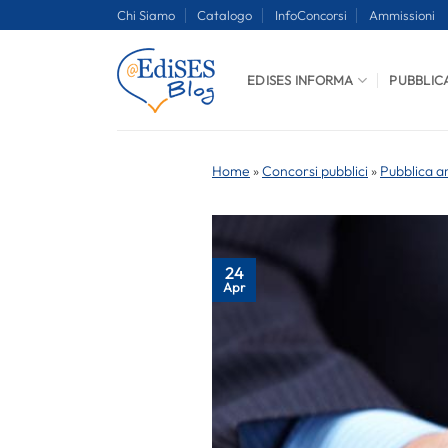
Salta
Chi Siamo
Catalogo
InfoConcorsi
Ammissioni
ai
contenuti
EDISES INFORMA
PUBBLIC
Home
»
Concorsi pubblici
»
Pubblica a
24
Apr