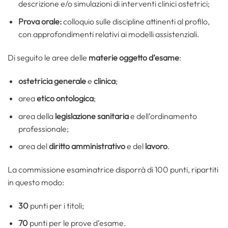
descrizione e/o simulazioni di interventi clinici ostetrici;
Prova orale:
colloquio sulle discipline attinenti al profilo,
con approfondimenti relativi ai modelli assistenziali.
Di seguito le aree delle
materie oggetto d’esame
:
ostetricia generale
e
clinica
;
area
etico
ontologica
;
area della
legislazione sanitaria
e dell’ordinamento
professionale;
area del
diritto amministrativo
e del
lavoro
.
La commissione esaminatrice disporrà di 100 punti, ripartiti
in questo modo:
30
punti per i titoli;
70
punti per le prove d’esame.