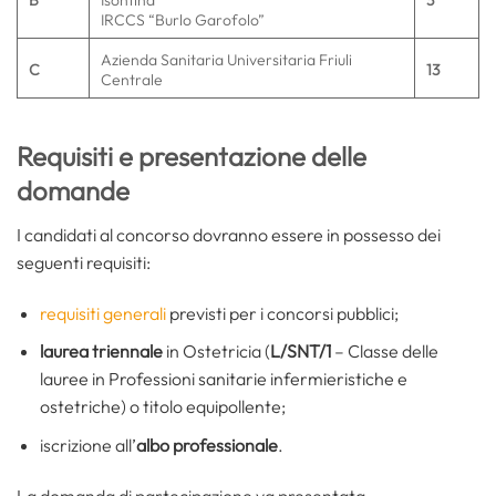
B
Isontina
3
IRCCS “Burlo Garofolo”
Azienda Sanitaria Universitaria Friuli
C
13
Centrale
Requisiti e presentazione delle
domande
I candidati al concorso dovranno essere in possesso dei
seguenti requisiti:
requisiti generali
previsti per i concorsi pubblici;
laurea triennale
in Ostetricia (
L/SNT/1
– Classe delle
lauree in Professioni sanitarie infermieristiche e
ostetriche) o titolo equipollente;
iscrizione all’
albo
professionale
.
La domanda di partecipazione va presentata