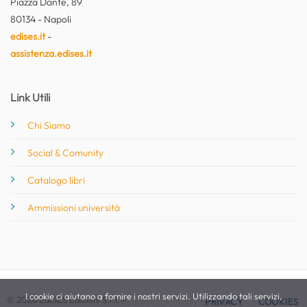
Piazza Dante, 89
80134 - Napoli
edises.it
-
assistenza.edises.it
Link Utili
Chi Siamo
Social & Comunity
Catalogo libri
Ammissioni università
I cookie ci aiutano a fornire i nostri servizi. Utilizzando tali servizi,
© 2026 EdiSES Edizioni S.r.l. -
PRIVACY
COOKIES