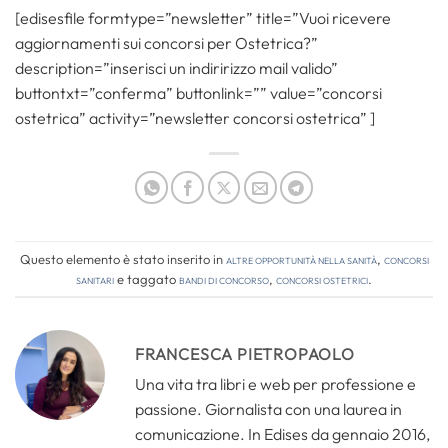
[edisesfile formtype=”newsletter” title=”Vuoi ricevere
aggiornamenti sui concorsi per Ostetrica?”
description=”inserisci un indiririzzo mail valido”
buttontxt=”conferma” buttonlink=”” value=”concorsi
ostetrica” activity=”newsletter concorsi ostetrica” ]
Questo elemento è stato inserito in
Altre opportunità nella sanità
,
Concorsi
Sanitari
e taggato
bandi di concorso
,
concorsi ostetrici
.
FRANCESCA PIETROPAOLO
Una vita tra libri e web per professione e
passione. Giornalista con una laurea in
comunicazione. In Edises da gennaio 2016,