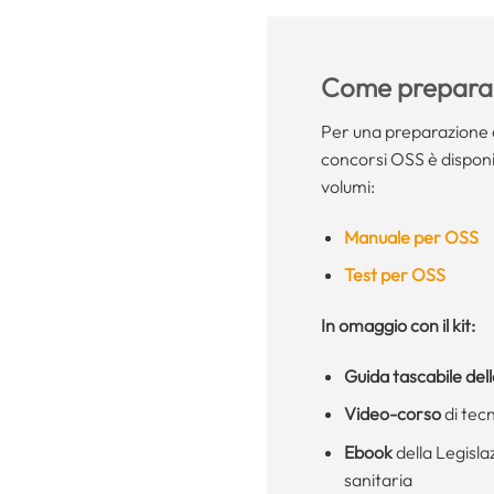
Come preparar
Per una preparazione 
concorsi OSS è disponib
volumi:
Manuale per OSS
Test per OSS
In omaggio con il kit:
Guida tascabile del
Video-corso
di tec
Ebook
della Legisla
sanitaria