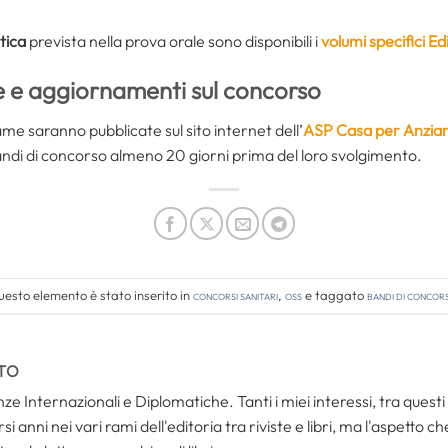
tica
prevista nella prova orale sono disponibili i
volumi specifici E
e e aggiornamenti sul concorso
me saranno pubblicate sul sito internet dell’
ASP Casa per Anziani 
ndi di concorso almeno 20 giorni prima del loro svolgimento.
esto elemento è stato inserito in
Concorsi Sanitari
,
OSS
e taggato
bandi di concor
TO
ze Internazionali e Diplomatiche. Tanti i miei interessi, tra questi i
i anni nei vari rami dell'editoria tra riviste e libri, ma l'aspetto c