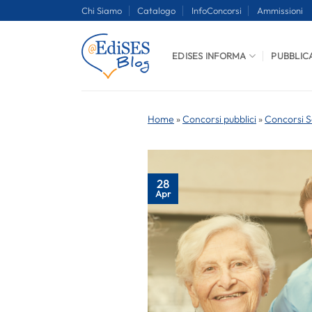
Salta
Chi Siamo
Catalogo
InfoConcorsi
Ammissioni
ai
contenuti
EDISES INFORMA
PUBBLIC
Home
»
Concorsi pubblici
»
Concorsi S
28
Apr