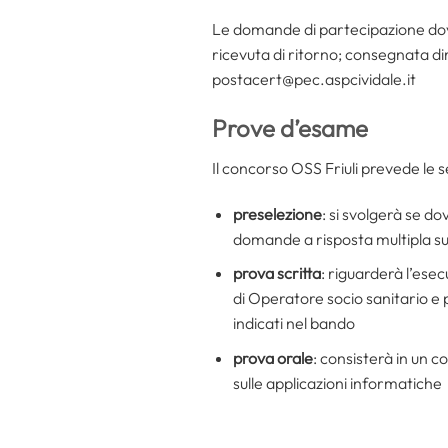
Le domande di partecipazione dov
ricevuta di ritorno; consegnata dir
postacert@pec.aspcividale.it
Prove d’esame
Il concorso OSS Friuli prevede le s
preselezione
: si svolgerà se d
domande a risposta multipla su
prova scritta
: riguarderà l’esec
di Operatore socio sanitario e p
indicati nel bando
prova orale
: consisterà in un c
sulle applicazioni informatiche