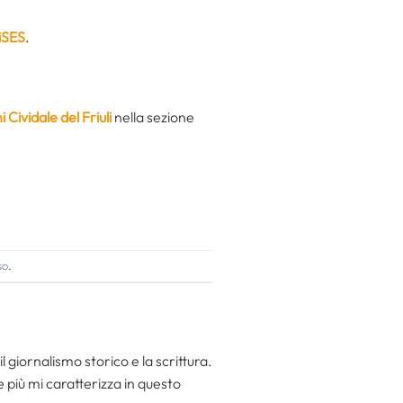
diSES
.
Cividale del Friuli
nella sezione
so
.
l giornalismo storico e la scrittura.
he più mi caratterizza in questo