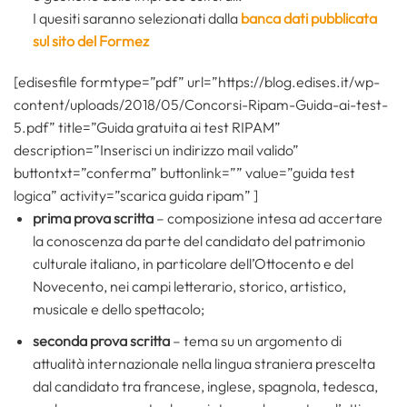
I quesiti saranno selezionati dalla
banca dati pubblicata
sul sito del Formez
[edisesfile formtype=”pdf” url=”https://blog.edises.it/wp-
content/uploads/2018/05/Concorsi-Ripam-Guida-ai-test-
5.pdf” title=”Guida gratuita ai test RIPAM”
description=”Inserisci un indirizzo mail valido”
buttontxt=”conferma” buttonlink=”” value=”guida test
logica” activity=”scarica guida ripam” ]
prima prova scritta
– composizione intesa ad accertare
la conoscenza da parte del candidato del patrimonio
culturale italiano, in particolare dell’Ottocento e del
Novecento, nei campi letterario, storico, artistico,
musicale e dello spettacolo;
seconda prova scritta
– tema su un argomento di
attualità internazionale nella lingua straniera prescelta
dal candidato tra francese, inglese, spagnola, tedesca,