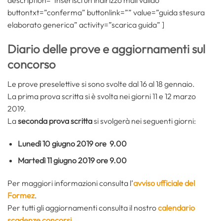
description=”Inserisci un indirizzo mail valido”
buttontxt=”conferma” buttonlink=”” value=”guida stesura
elaborato generica” activity=”scarica guida” ]
Diario delle prove e aggiornamenti sul
concorso
Le prove preselettive si sono svolte dal 16 al 18 gennaio.
La prima prova scritta si è svolta nei giorni 11 e 12 marzo
2019.
La
seconda prova scritta
si svolgerà nei seguenti giorni:
Lunedì 10 giugno 2019 ore 9.00
Martedì 11 giugno 2019 ore 9.00
Per maggiori informazioni consulta l’
avviso ufficiale del
Formez
.
Per tutti gli aggiornamenti consulta il nostro
calendario
scadenze concorsi
.