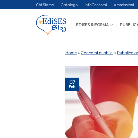
Salta
Chi Siamo
Catalogo
InfoConcorsi
Ammissioni
ai
contenuti
EDISES INFORMA
PUBBLIC
Home
»
Concorsi pubblici
»
Pubblica a
07
Feb