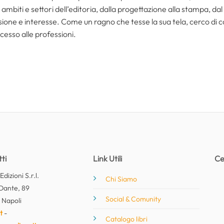
ambiti e settori dell’editoria, dalla progettazione alla stampa, dal
one e interesse. Come un ragno che tesse la sua tela, cerco di coll
cesso alle professioni.
ti
Link Utili
Ce
dizioni S.r.l.
Chi Siamo
Dante, 89
Social & Comunity
 Napoli
t
-
Catalogo libri