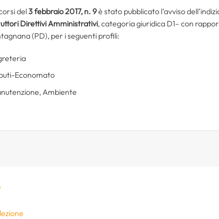
orsi del
3 febbraio 2017, n. 9
è stato pubblicato l’avviso dell’indizi
ruttori Direttivi Amministrativi
, categoria giuridica D1– con rappo
gnana (PD), per i seguenti profili:
egreteria
Tributi-Economato
 Manutenzione, Ambiente
e
elezione