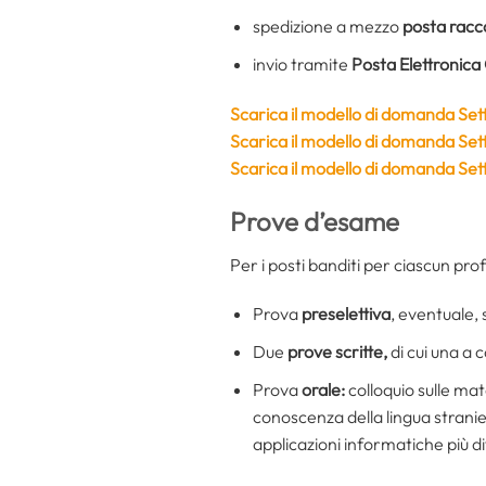
spedizione a mezzo
posta
racc
invio tramite
Posta Elettronica
Scarica il modello di domanda Set
Scarica il modello di domanda Se
Scarica il modello di domanda Se
Prove d’esame
Per i posti banditi per ciascun pro
Prova
preselettiva
, eventuale,
Due
prove
scritte
,
di cui una a 
Prova
orale:
colloquio sulle mate
conoscenza della lingua stranie
applicazioni informatiche più di