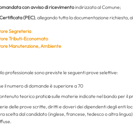
omandata con avviso di ricevimento
indirizzata al Comune;
 Certificata (PEC)
, allegando tutta la documentazione richiesta, al
tore Segreteria
ttore Tributi-Economato
ttore Manutenzione, Ambiente
filo professionale sono previste le seguenti prove selettive:
 se il numero di domande è superiore a 70
contenuto teorico pratic
o
sulle materie indicate nel bando per il pr
rie delle prove scritte, diritti e doveri dei dipendenti degli enti loca
ra scelta dal candidato (inglese, francese, tedesco o altra lingua)
ffuse.