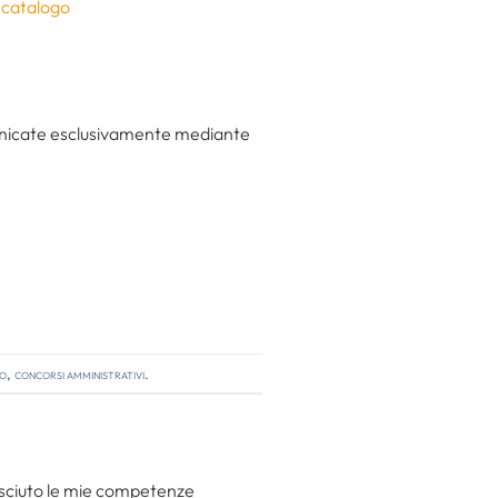
l catalogo
municate esclusivamente mediante
so
,
concorsi amministrativi
.
resciuto le mie competenze