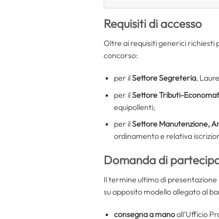
Requisiti di accesso
Oltre ai requisiti generici richiesti
concorso:
per il
Settore Segreteria
, Laur
per il
Settore Tributi-Economa
equipollenti;
per il
Settore Manutenzione, A
ordinamento e relativa iscrizion
Domanda di partecip
Il termine ultimo di presentazion
su apposito modello allegato al b
consegna a mano
all’Ufficio 