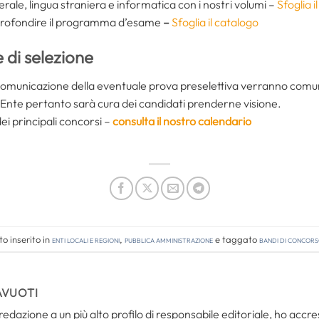
erale, lingua straniera e informatica con i nostri volumi –
Sfoglia i
approfondire il programma d’esame
–
Sfoglia il catalogo
 di selezione
la comunicazione della eventuale prova preselettiva verranno co
ll’Ente pertanto sarà cura dei candidati prenderne visione.
i principali concorsi –
consulta il nostro calendario
o inserito in
Enti locali e regioni
,
Pubblica amministrazione
e taggato
bandi di concor
AVUOTI
redazione a un più alto profilo di responsabile editoriale, ho acc