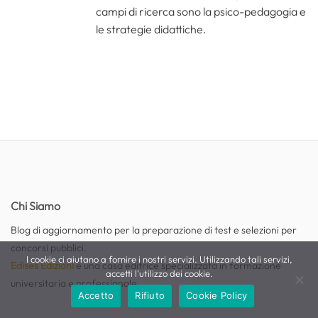
campi di ricerca sono la psico-pedagogia e
le strategie didattiche.
Chi Siamo
Blog di aggiornamento per la preparazione di test e selezioni per
concorsi pubblici.
I cookie ci aiutano a fornire i nostri servizi. Utilizzando tali servizi,
Edises Edizioni
è una casa editrice specializzata in formazione
accetti l'utilizzo dei cookie.
universitaria e professionale.
Accetto
Rifiuto
Cookie Policy