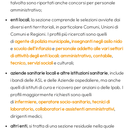
talvolta sono riportati anche concorsi per personale
amministrativo;
enti locali
, la sezione comprende le selezioni avviate dai
diversi enti territoriali, in particolare Comuni, Unioni di
Comuni e Regioni. I profili più ricercati sono quelli
di
agente di polizia municipale
,
insegnanti negli asilo nido
e
scuola dell’infanzia
e
personale addetto alle vari settori
di attività degli enti locali
:
amministrativo
,
contabile
,
tecnico
,
servizi sociali
e culturali;
aziende sanitarie locali e altre istituzioni sanitarie
, include
i bandi delle ASL e delle Aziende ospedaliere, ma anche
quelli di istituti di cura e ricovero per anziani o delle Ipab. I
profili maggiormente richiesti sono quelli
di
infermiere
,
operatore socio-sanitario
,
tecnici di
laboratorio
,
collaboratori e assistenti amministrativi
,
dirigenti medici;
altri enti
, si tratta di una sezione residuale nella quale