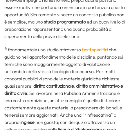
notevole impegno richiesto nella preparazione possono
essere motivi che portano a rinunciare in partenza a questa
opportunità.Sicuramente vincere un concorso pubblico non
è semplice, ma uno
studio programmato
ed un buon livello di
preparazione rappresentano una buona probabilità di
superamento delle prove di selezione.
È fondamentale uno studio attraverso
testi specifici
che
guidano nell’approfondimento delle discipline, puntando sui
temi che sono maggiormente oggetto di valutazione
nell’ambito della stessa tipologia di concorso. Per molti
concorsi pubblici vi sono delle materie giuridiche richieste
quasi sempre:
diritto costituzionale, diritto amministrativo e
diritto civile
. Se lavorare nella Pubblica Amministrazione è
una vostra ambizione, un utile consiglio è quello di studiare
costantemente queste materie, a prescindere dai bandi, e
tenersi sempre aggiornati. Anche una “rinfrescatina” al
proprio
inglese
non guasta; con dei quiz o attraverso un
colloquio una verifica
della lingua di Shakespeare
ci sarà