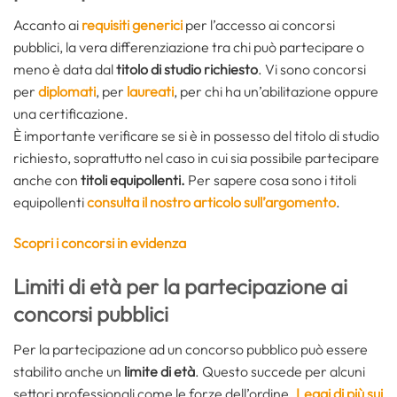
Accanto ai
requisiti generici
per l’accesso ai concorsi
pubblici, la vera differenziazione tra chi può partecipare o
meno è data dal
titolo di studio
richiesto
. Vi sono concorsi
per
diplomati
, per
laureati
, per chi ha un’abilitazione oppure
una certificazione.
È importante verificare se si è in possesso del titolo di studio
richiesto, soprattutto nel caso in cui sia possibile partecipare
anche con
titoli equipollenti.
Per sapere cosa sono i titoli
equipollenti
consulta il nostro articolo sull’argomento
.
Scopri i concorsi in evidenza
Limiti di età per la partecipazione ai
concorsi pubblici
Per la partecipazione ad un concorso pubblico può essere
stabilito anche un
limite di età
. Questo succede per alcuni
settori professionali come le forze dell’ordine.
Leggi di più sui