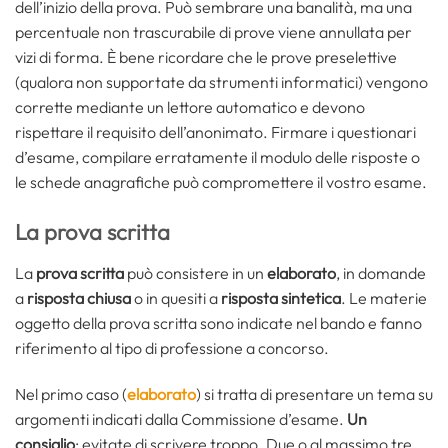
dell’inizio della prova. Può sembrare una banalità, ma una
percentuale non trascurabile di prove viene annullata per
vizi di forma. È bene ricordare che le prove preselettive
(qualora non supportate da strumenti informatici) vengono
corrette mediante un lettore automatico e devono
rispettare il requisito dell’anonimato. Firmare i questionari
d’esame, compilare erratamente il modulo delle risposte o
le schede anagrafiche può compromettere il vostro esame.
La prova scritta
La
prova scritta
può consistere in un
elaborato
, in domande
a
risposta chiusa
o in quesiti a
risposta sintetica
. Le materie
oggetto della prova scritta sono indicate nel bando e fanno
riferimento al tipo di professione a concorso.
Nel primo caso (
elaborato
) si tratta di presentare un tema su
argomenti indicati dalla Commissione d’esame.
Un
consiglio
: evitate di scrivere troppo. Due o al massimo tre