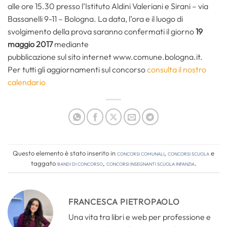
alle ore 15.30 presso l’Istituto Aldini Valeriani e Sirani – via
Bassanelli 9-11 – Bologna. La data, l’ora e il luogo di
svolgimento della prova saranno confermati il giorno
19
maggio 2017
mediante
pubblicazione sul sito internet www.comune.bologna.it.
Per tutti gli aggiornamenti sul concorso
consulta il nostro
calendario
Questo elemento è stato inserito in
Concorsi comunali
,
Concorsi Scuola
e
taggato
bandi di concorso
,
concorsi insegnanti scuola infanzia
.
FRANCESCA PIETROPAOLO
Una vita tra libri e web per professione e