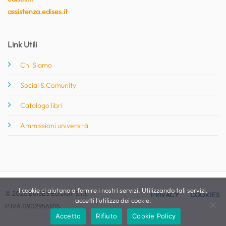
assistenza.edises.it
Link Utili
Chi Siamo
Social & Comunity
Catalogo libri
Ammissioni università
I cookie ci aiutano a fornire i nostri servizi. Utilizzando tali servizi,
© 2026 EdiSES Edizioni S.r.l. -
PRIVACY
COOKIES
accetti l'utilizzo dei cookie.
P.IVA 09029561215
Accetto
Rifiuto
Cookie Policy