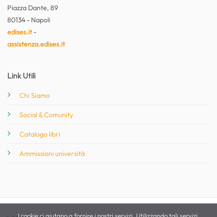
Piazza Dante, 89
80134 - Napoli
edises.it
-
assistenza.edises.it
Link Utili
Chi Siamo
Social & Comunity
Catalogo libri
Ammissioni università
I cookie ci aiutano a fornire i nostri servizi. Utilizzando tali servizi,