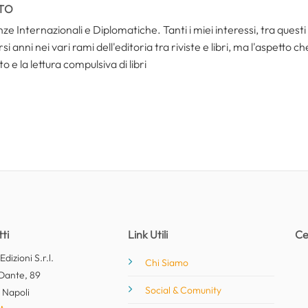
TO
ze Internazionali e Diplomatiche. Tanti i miei interessi, tra questi i
i anni nei vari rami dell'editoria tra riviste e libri, ma l'aspetto c
to e la lettura compulsiva di libri
ti
Link Utili
Ce
dizioni S.r.l.
Chi Siamo
Dante, 89
Social & Comunity
 Napoli