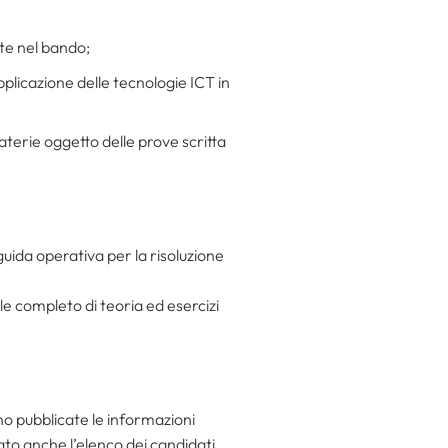
ate nel bando;
pplicazione delle tecnologie ICT in
materie oggetto delle prove scritta
guida operativa per la risoluzione
e completo di teoria ed esercizi
no pubblicate le informazioni
cato anche l’elenco dei candidati