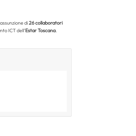
l’assunzione di
26
collaboratori
to ICT dell’
Estar Toscana
.