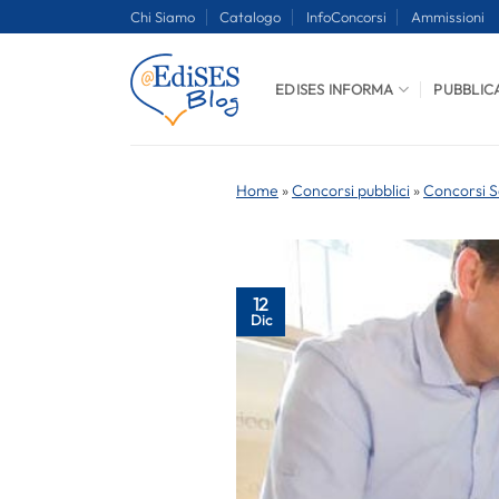
Salta
Chi Siamo
Catalogo
InfoConcorsi
Ammissioni
ai
contenuti
EDISES INFORMA
PUBBLIC
Home
»
Concorsi pubblici
»
Concorsi S
12
Dic