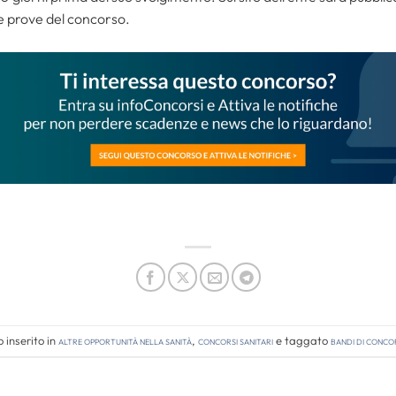
e prove del concorso.
 inserito in
Altre opportunità nella sanità
,
Concorsi Sanitari
e taggato
bandi di conco