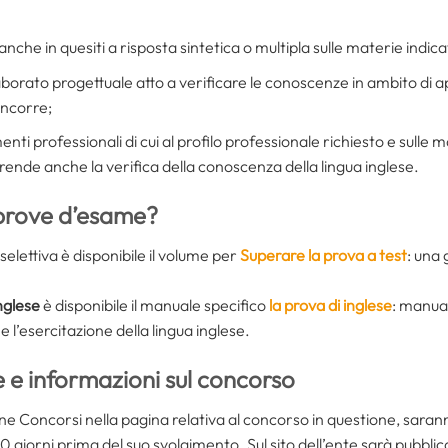
anche in quesiti a risposta sintetica o multipla sulle materie indic
laborato progettuale atto a verificare le conoscenze in ambito di a
oncorre;
nti professionali di cui al profilo professionale richiesto e sulle 
ende anche la verifica della conoscenza della lingua inglese.
 prove d’esame?
elettiva è disponibile il volume per
Superare la prova a test
: una 
nglese
è disponibile il manuale specifico
la prova di inglese
: manual
l’esercitazione della lingua inglese.
 e informazioni sul concorso
ione Concorsi nella pagina relativa al concorso in questione, saran
0 giorni prima del suo svolgimento. Sul sito dell’ente sarà pubbli