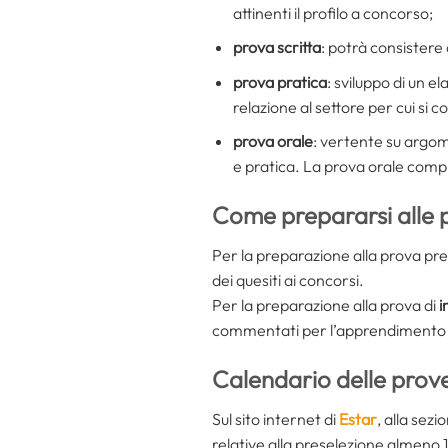
attinenti il profilo a concorso;
prova scritta
: potrà consistere 
prova pratica
: sviluppo di un e
relazione al settore per cui si c
prova orale
: vertente su argome
e pratica. La prova orale compr
Come prepararsi alle
Per la preparazione alla prova pres
dei quesiti ai concorsi.
Per la preparazione alla prova di
i
commentati per l’apprendimento e 
Calendario delle prove
Sul sito internet di
Estar
, alla sez
relative alla preselezione almeno 1