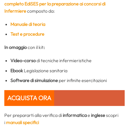
completo EdiSES per la preparazione ai concorsi di
Infermiere
composto da:
Manuale di teoria
Test e procedure
In omaggio
con il kit
:
Video-corso
di tecniche infermieristiche
Ebook
Legislazione sanitaria
Software di simulazione
per infinite esercitazioni
ACQUISTA ORA
Per prepararti alla verifica di
informatica
e
inglese
scopri
i
manuali specifici