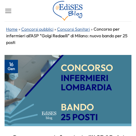
Salta
ai
contenuti
Home
»
Concorsi pubblici
»
Concorsi Sanitari
»
Concorso per
infermieri all’ASP “Golgi Redaelli” di Milano: nuovo bando per 25
posti
16
Gen