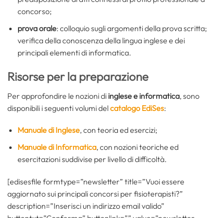
concorso;
prova orale
: colloquio sugli argomenti della prova scritta;
verifica della conoscenza della lingua inglese e dei
principali elementi di informatica.
Risorse per la preparazione
Per approfondire le nozioni di
inglese e informatica
, sono
disponibili i seguenti volumi del
catalogo EdiSes
:
Manuale di Inglese
, con teoria ed esercizi;
Manuale di Informatica
, con nozioni teoriche ed
esercitazioni suddivise per livello di difficoltà.
[edisesfile formtype=”newsletter” title=”Vuoi essere
aggiornato sui principali concorsi per fisioterapisti?”
description=”Inserisci un indirizzo email valido”
buttontxt=”Conferma” buttonlink=”” value=”newsletter