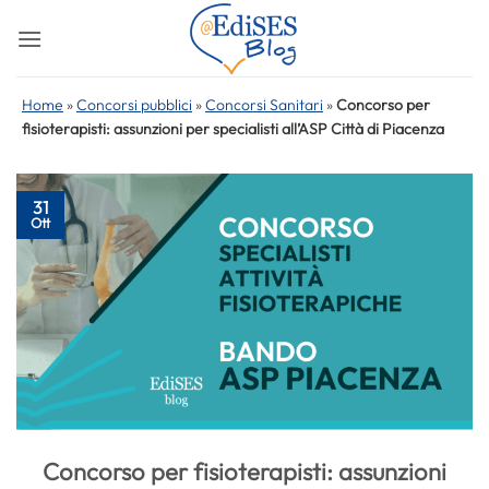
Salta
ai
contenuti
Home
»
Concorsi pubblici
»
Concorsi Sanitari
»
Concorso per
fisioterapisti: assunzioni per specialisti all’ASP Città di Piacenza
31
Ott
Concorso per fisioterapisti: assunzioni