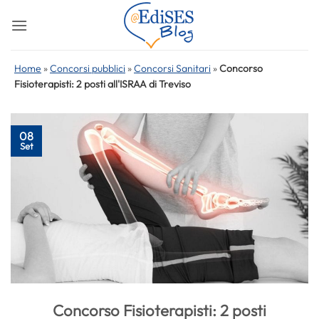
Salta
ai
contenuti
Home
»
Concorsi pubblici
»
Concorsi Sanitari
»
Concorso
Fisioterapisti: 2 posti all'ISRAA di Treviso
08
Set
Concorso Fisioterapisti: 2 posti