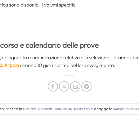
ica sono disponibili i volumi specifici:
corso e calendario delle prove
ve, ed ogni altra comunicazione relativa alla selezione, saranno c
i Arpaia
almeno 10 giorni prima del loro svolgimento.
o inserito in
Enti locali e regioni
,
Pubblica amministrazione
e taggato
bandi di concor