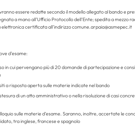
ranno essere redatte secondo il modello allegato al bando e pr
egnata a mano all’Ufficio Protocollo dell’Ente; spedita a mezzo 
a elettronica certificata all’indirizzo comune.arpaia@asmepec.it
rove d’esame:
caso in cui pervengano più di 20 domande di partecipazione e consis
a
siti a risposta aperta sulle materie indicate nel bando
 stesura di un atto amministrativo o nella risoluzione di casi concre
colloquio sulle materie d’esame. Saranno, inoltre, accertate le co
didato, tra inglese, francese e spagnolo