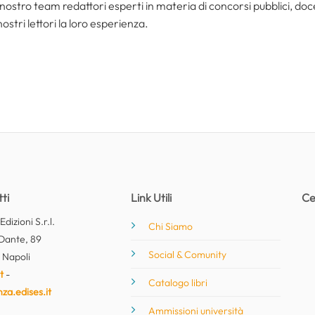
nostro team redattori esperti in materia di concorsi pubblici, do
ostri lettori la loro esperienza.
ti
Link Utili
Ce
dizioni S.r.l.
Chi Siamo
Dante, 89
Social & Comunity
 Napoli
t
-
Catalogo libri
nza.edises.it
Ammissioni università