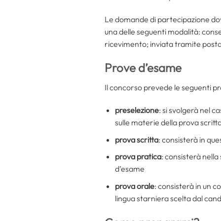
Le domande di partecipazione dov
una delle seguenti modalità: cons
ricevimento; inviata tramite post
Prove d’esame
Il concorso prevede le seguenti p
preselezione
: si svolgerà nel 
sulle materie della prova scritt
prova scritta
: consisterà in que
prova pratica
: consisterà nella
d’esame
prova orale
: consisterà in un 
lingua starniera scelta dal can