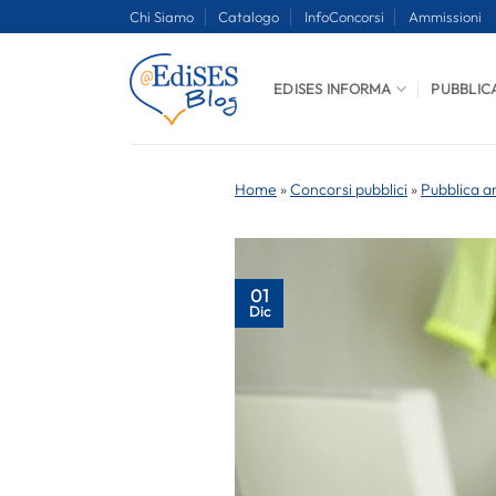
Salta
Chi Siamo
Catalogo
InfoConcorsi
Ammissioni
ai
contenuti
EDISES INFORMA
PUBBLIC
Home
»
Concorsi pubblici
»
Pubblica a
01
Dic