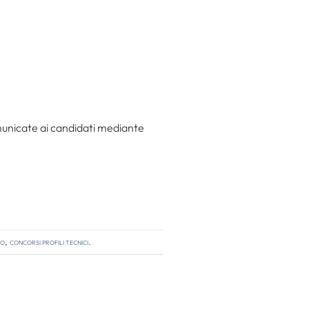
omunicate ai candidati mediante
so
,
concorsi profili tecnici
.