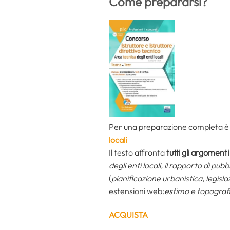
Come prepararsi?
Per una preparazione completa è d
locali
Il testo affronta
tutti gli argoment
degli enti locali, il rapporto di pubb
(
pianificazione urbanistica, legislaz
estensioni web:
estimo e topografia
ACQUISTA