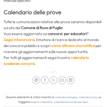
Manuali specifici
Calendario delle prove
Tutte le comunicazioni relative alle prove saranno disponibili
sul sito del
Comune di Ruvo di Puglia
Vuoi essere aggiornato sui
concorsi per educatori
?
Segui Infoconcorsi
,
il motore di ricerca dedicato al mondo
dei concorsi pubblici e scopri
come attivare una notifica
per
ricevere gli aggiornamenti sulle nuove opportunità.
Per tutti gli aggiornamenti segui il nostro
calendario
scadenze concorsi
.
Questo elemento è stato inserito in
Concorsi comunali
,
Concorsi Scuola
e
taggato
bandi di concorso
,
concorsi educatori asili nido
.