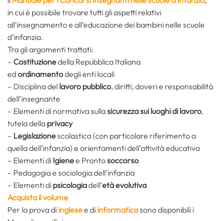
il
Manuale per i Concorsi Insegnanti nelle scuole d’infanzia
,
in cui è possibile trovare tutti gli aspetti relativi
all’insegnamento e all’educazione dei bambini nelle scuole
d’infanzia.
Tra gli argomenti trattati:
–
Costituzione
della Repubblica Italiana
ed
ordinamento
degli enti locali
– Disciplina del
lavoro pubblico
, diritti, doveri e responsabilità
dell’insegnante
– Elementi di normativa sulla
sicurezza sui luoghi di lavoro
,
tutela della
privacy
–
Legislazione
scolastica (con particolare riferimento a
quella dell’infanzia) e orientamenti dell’attività educativa
– Elementi di
Igiene
e Pronto
soccorso
– Pedagogia e sociologia dell’infanzia
– Elementi di
psicologia
dell’
età evolutiva
Acquista il volume
Per la prova di
inglese
e di
informatica
sono disponibili i