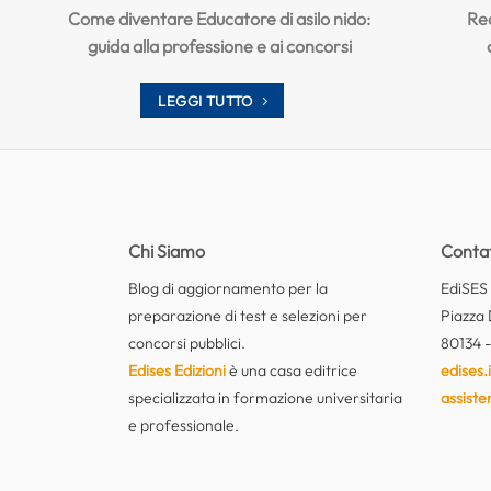
Come diventare Educatore di asilo nido:
Req
guida alla professione e ai concorsi
LEGGI TUTTO
Chi Siamo
Contat
Blog di aggiornamento per la
EdiSES E
preparazione di test e selezioni per
Piazza 
concorsi pubblici.
80134 -
Edises Edizioni
è una casa editrice
edises.i
specializzata in formazione universitaria
assiste
e professionale.