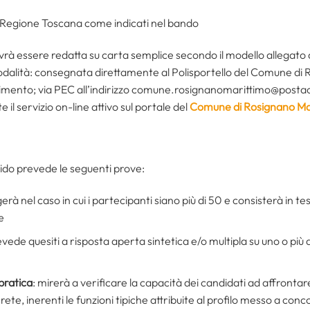
o Regione Toscana come indicati nel bando
à essere redatta su carta semplice secondo il modello allegato 
dalità: consegnata direttamente al Polisportello del Comune di 
mento; via PEC all’indirizzo comune.rosignanomarittimo@postacert
il servizio on-line attivo sul portale del
Comune di Rosignano Ma
nido prevede le seguenti prove:
lgerà nel caso in cui i partecipanti siano più di 50 e consisterà in t
e
evede quesiti a risposta aperta sintetica e/o multipla su uno o più
pratica
: mirerà a verificare la capacità dei candidati ad affront
ete, inerenti le funzioni tipiche attribuite al profilo messo a conc