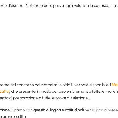
terie d’esame. Nel corso della prova sarà valutata la conoscenza de
same del concorso educatori asilo nido Livorno è disponibile il
Man
cativi
, che presenta in modo conciso e sistematico tutte le materie
to di preparazione a tutte le prove di selezione.
azione
: il primo con
quesiti di logica e attitudinali
per la prova presel
a prova scritta