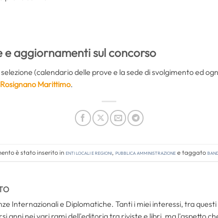
e e aggiornamenti sul concorso
a selezione (calendario delle prove e la sede di svolgimento ed og
Rosignano Marittimo
.
nto è stato inserito in
Enti locali e regioni
,
Pubblica amministrazione
e taggato
band
TO
ze Internazionali e Diplomatiche. Tanti i miei interessi, tra questi i
i anni nei vari rami dell'editoria tra riviste e libri, ma l'aspetto c