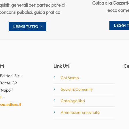
Guida alla Gazzett
uisiti generali per partecipare ai
ecco come
concorsi pubblici: guida pratica
LEGGI 
LEGGI TUTTO
ti
Link Utili
Ce
dizioni S.r.l.
Chi Siamo
Dante, 89
Social & Comunity
 Napoli
t
-
Catalogo libri
nza.edises.it
Ammissioni università