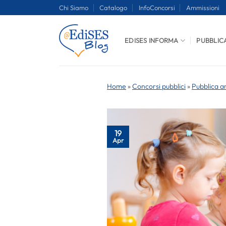
Salta
Chi Siamo
Catalogo
InfoConcorsi
Ammissioni
ai
contenuti
EDISES INFORMA
PUBBLIC
Home
»
Concorsi pubblici
»
Pubblica a
19
Apr