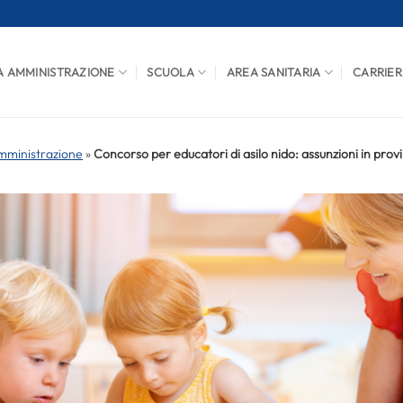
A AMMINISTRAZIONE
SCUOLA
AREA SANITARIA
CARRIER
mministrazione
»
Concorso per educatori di asilo nido: assunzioni in provi