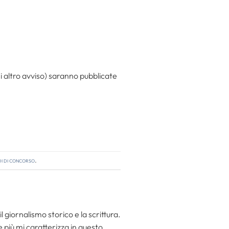
ni altro avviso) saranno pubblicate
i di concorso
.
l giornalismo storico e la scrittura.
he più mi caratterizza in questo