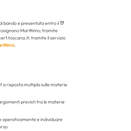
al bando e presentata entro il
17
Rosignano Marittimo; tramite
.toscana.it; tramite il servizio
rittimo
.
est a risposta multipla sulle materie
 argomenti previsti tra le materie
are operativamente e individuare
orso