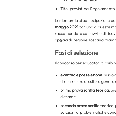
Titoli previsti dal Regolament
La domanda di partecipazione dovr
maggio 2021
con una di queste mo
raccomandata con avviso di ricevi
ap@aci di Regione Toscana; tramite 
Fasi di selezione
Il concorso per educatori di asilo 
eventuale preselezione
: si svo
di esame e/o di cultura general
prima prova scritta teorica
: pr
d’esame
seconda prova scritta teorico-
soluzioni di problematiche concr