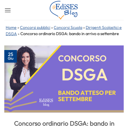
Salta
ai
contenuti
Home
»
Concorsi pubblici
»
Concorsi Scuola
»
Dirigenti Scolastici e
DSGA
»
Concorso ordinario DSGA: bando in arrivo a settembre
25
Giu
Concorso ordinario DSGA: bando in