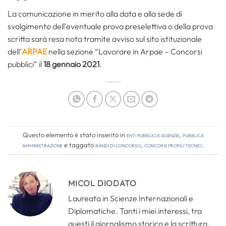
La comunicazione in merito alla data e alla sede di
svolgimento dell’eventuale prova preselettiva o della prova
scritta sarà resa nota tramite avviso sul sito istituzionale
dell’
ARPAE
nella sezione “Lavorare in Arpae – Concorsi
pubblici” il
18 gennaio 2021
.
Questo elemento è stato inserito in
Enti pubblici e agenzie
,
Pubblica
amministrazione
e taggato
bandi di concorso
,
concorsi profili tecnici
.
MICOL DIODATO
Laureata in Scienze Internazionali e
Diplomatiche. Tanti i miei interessi, tra
questi il giornalismo storico e la scrittura.