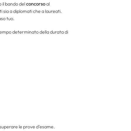
o il bando del
concorso
al
ti sia a diplomati che a laureati.
aso tuo.
a tempo determinato della durata di
r superare le prove d’esame.