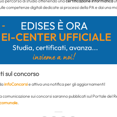
 tuo percorso di studio ottenendo una
certificazione informatica
uf
ulle competenze digitali dedicate ai processi della PA e dai una mar
i sul concorso
 da
infoConcorsi
e attiva una notifica per gli aggiornamenti!
ra comunicazione sui concorsi saranno pubblicati sul Portale del Re
rcomunale
.