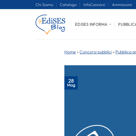
Salta
Chi Siamo
Catalogo
InfoConcorsi
Ammissioni
ai
contenuti
EDISES INFORMA
PUBBLIC
Home
»
Concorsi pubblici
»
Pubblica a
28
Mag