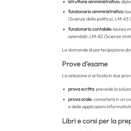
istruttore amministrativo:
diplo
funzionario amministrativo:
lau
(Scienze della politica), LM-63
funzionario contabile:
laurea ma
aziendali), LM-82 (Scienze stati
Le domande di partecipazione dovr
Prove d’esame
La selezione si articola in due pr
prova scritta
: prevede la soluzi
prova orale
: consisterà in un 
e delle applicazioni informatic
Libri e corsi per la pr