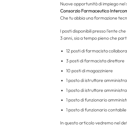
Nuove opportunità di impiego nel s
Consorzio Farmaceutico Intercom
Che tu abbia una formazione tecni
I posti disponibili presso l’ente c
3 anni, sia a tempo pieno che part-
12 posti di farmacista collabor
3 posti di farmacista direttore
10 posti di magazziniere
1 posto di istruttore amministr
1 posto di istruttore amministr
1 posto di funzionario amminist
1 posto di funzionario contabile
In questo articolo vedremo nel det