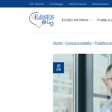
Salta
Chi Siamo
Catalogo
InfoConcorsi
Ammissioni
ai
contenuti
EDISES INFORMA
PUBBLIC
Home
»
Concorsi pubblici
»
Pubblica a
31
Ott