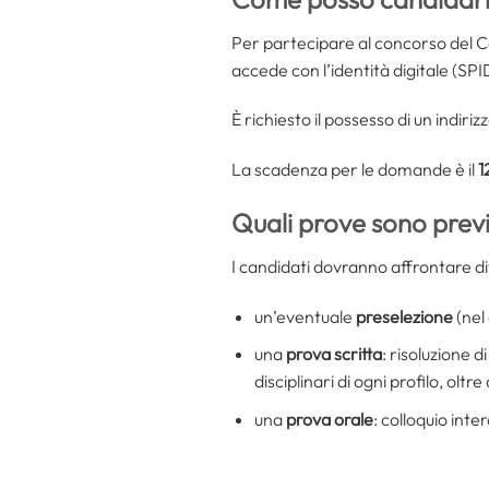
Per partecipare al concorso del 
accede con l’identità digitale (SPID
È richiesto il possesso di un indiri
La scadenza per le domande è il
1
Quali prove sono prev
I candidati dovranno affrontare d
un’eventuale
preselezione
(nel 
una
prova scritta
: risoluzione d
disciplinari di ogni profilo, oltr
una
prova orale
: colloquio inte