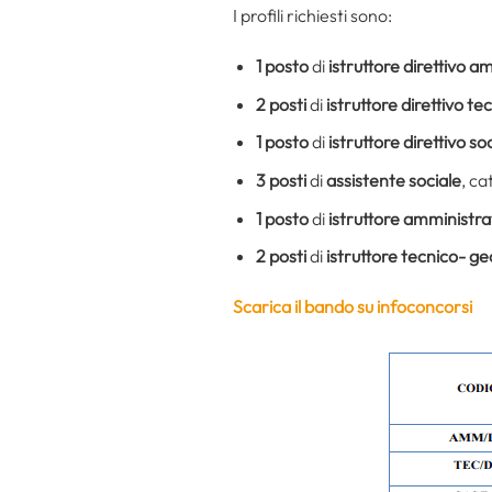
I profili richiesti sono:
1 posto
di
istruttore direttivo a
2 posti
di
istruttore direttivo te
1 posto
di
istruttore direttivo so
3 posti
di
assistente sociale
, ca
1 posto
di
istruttore amministra
2 posti
di
istruttore tecnico- g
Scarica il bando su infoconcorsi