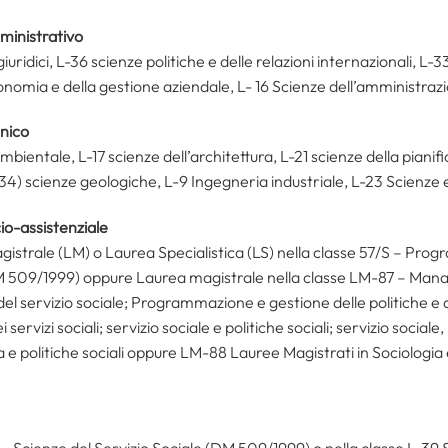
mministrativo
giuridici, L-36 scienze politiche e delle relazioni internazionali,
conomia e della gestione aziendale, L- 16 Scienze dell’amministraz
cnico
mbientale, L-17 scienze dell’architettura, L-21 scienze della pianifi
4) scienze geologiche, L-9 Ingegneria industriale, L-23 Scienze e 
ocio-assistenziale
istrale (LM) o Laurea Specialistica (LS) nella classe 57/S – Pro
 (DM 509/1999) oppure Laurea magistrale nella classe LM-87 – Mana
l servizio sociale; Programmazione e gestione delle politiche e dei
rvizi sociali; servizio sociale e politiche sociali; servizio social
ia e politiche sociali oppure LM-88 Lauree Magistrati in Sociologia e
 – Scienze del Servizio Sociale (DM 509/1999) o nella classe L-3